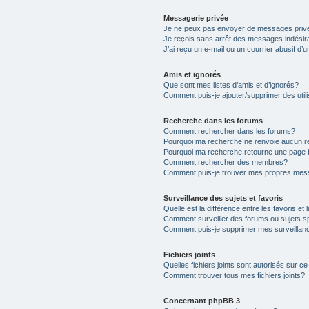
Messagerie privée
Je ne peux pas envoyer de messages priv
Je reçois sans arrêt des messages indésir
J’ai reçu un e-mail ou un courrier abusif d’u
Amis et ignorés
Que sont mes listes d’amis et d’ignorés?
Comment puis-je ajouter/supprimer des utili
Recherche dans les forums
Comment rechercher dans les forums?
Pourquoi ma recherche ne renvoie aucun ré
Pourquoi ma recherche retourne une page 
Comment rechercher des membres?
Comment puis-je trouver mes propres mess
Surveillance des sujets et favoris
Quelle est la différence entre les favoris et 
Comment surveiller des forums ou sujets s
Comment puis-je supprimer mes surveillanc
Fichiers joints
Quelles fichiers joints sont autorisés sur c
Comment trouver tous mes fichiers joints?
Concernant phpBB 3