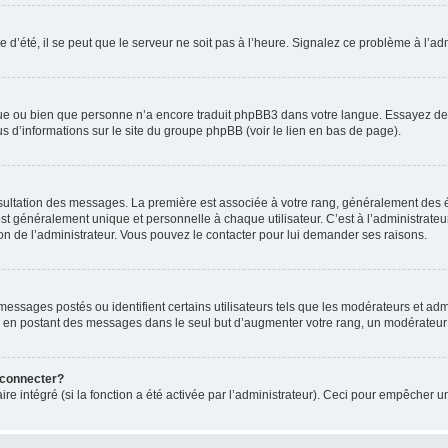
 d’été, il se peut que le serveur ne soit pas à l’heure. Signalez ce problème à l’adm
ngue ou bien que personne n’a encore traduit phpBB3 dans votre langue. Essayez de d
us d’informations sur le site du groupe phpBB (voir le lien en bas de page).
nsultation des messages. La première est associée à votre rang, généralement des é
généralement unique et personnelle à chaque utilisateur. C’est à l’administrateur d
sion de l’administrateur. Vous pouvez le contacter pour lui demander ses raisons.
essages postés ou identifient certains utilisateurs tels que les modérateurs et admi
ums en postant des messages dans le seul but d’augmenter votre rang, un modérateu
 connecter?
ire intégré (si la fonction a été activée par l’administrateur). Ceci pour empêcher un