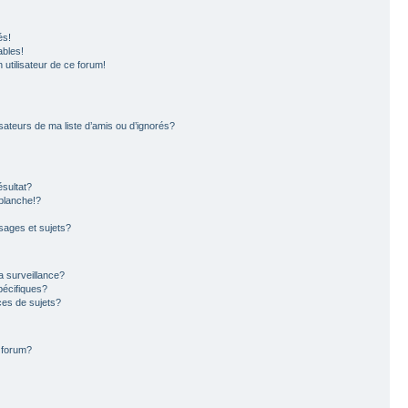
és!
ables!
n utilisateur de ce forum!
sateurs de ma liste d’amis ou d’ignorés?
sultat?
blanche!?
ages et sujets?
la surveillance?
pécifiques?
es de sujets?
e forum?