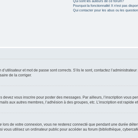
Qui sont les auteurs de ce forum?
Pourquoi la fonctionnalité X n’est pas dispon
Qui contacter pour les abus ou les questio
utilisateur et mot de passe sont corrects. S’ils le sont, contactez l’administrateur 
saire de la corriger.
s devez vous inscrire pour poster des messages. Par ailleurs, l’inscription vous p
mails aux autres membres, l’adhésion à des groupes, etc. L’inscription est rapide e
te
lors de votre connexion, vous ne resterez connecté que pendant une durée déterm
vous utilisez un ordinateur public pour accéder au forum (bibliothèque, cybercafé, u