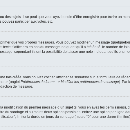
 des sujets. Il se peut que vous ayez besoin d’être enregistré pour écrire un mes
us
pouvez
participer aux votes, etc.
pprimer que vos propres messages. Vous pouvez modifier un message (quelquefois d
xte s’affichera en bas du message indiquant qu’il a été édité, le nombre de fois qu’
ssage, cependant ils ont la possibilité de laisser une note indiquant qu’ils ont mo
 Une fois créée, vous pouvez cocher
Attacher sa signature
sur le formulaire de réda
ateur (onglet
Préférences du forum --> Modifier les préférences de message
). Par 
rédaction de message.
u la modification du premier message d’un sujet (si vous en avez les permissions), c
titre du sondage et au moins deux options possibles, entrez une option par ligne
tilisateur”, limiter la durée en jours du sondage (mettre “0” pour une durée illimitée)