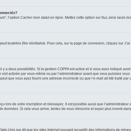
connectés?
rum”, l’option
Cacher mon statut en ligne
. Mettez cette option sur
Oui
ainsi seuls le
ut toutefois être réinitialisé. Pour cela, sur la page de connexion, cliquez sur
J’ai
, il y a deux possibilités. Si la gestion COPPA est active et si vous avez indiqué avoi
n soit activée par vous-même ou par l’administrateur avant que vous puissiez vous c
 peut que vous ayez fourni une adresse incorrecte ou que l’e-mail ait été traité par u
u lors de votre inscription et réessayez. Il est possible aussi que l’administrateur 
 de données. Si cela vous arrive, tentez de vous réinscrire et soyez plus investi dans
tats-Unis qui dit que les sites Internet pouvant recueillir des informations de mi