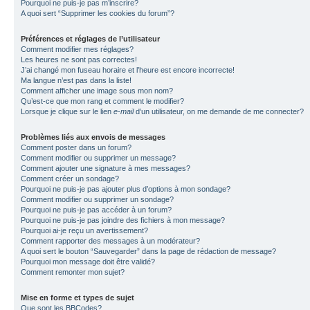
Pourquoi ne puis-je pas m’inscrire?
A quoi sert “Supprimer les cookies du forum”?
Préférences et réglages de l’utilisateur
Comment modifier mes réglages?
Les heures ne sont pas correctes!
J’ai changé mon fuseau horaire et l’heure est encore incorrecte!
Ma langue n’est pas dans la liste!
Comment afficher une image sous mon nom?
Qu’est-ce que mon rang et comment le modifier?
Lorsque je clique sur le lien
e-mail
d’un utilisateur, on me demande de me connecter?
Problèmes liés aux envois de messages
Comment poster dans un forum?
Comment modifier ou supprimer un message?
Comment ajouter une signature à mes messages?
Comment créer un sondage?
Pourquoi ne puis-je pas ajouter plus d’options à mon sondage?
Comment modifier ou supprimer un sondage?
Pourquoi ne puis-je pas accéder à un forum?
Pourquoi ne puis-je pas joindre des fichiers à mon message?
Pourquoi ai-je reçu un avertissement?
Comment rapporter des messages à un modérateur?
A quoi sert le bouton “Sauvegarder” dans la page de rédaction de message?
Pourquoi mon message doit être validé?
Comment remonter mon sujet?
Mise en forme et types de sujet
Que sont les BBCodes?