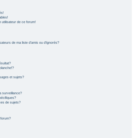
és!
ables!
n utilisateur de ce forum!
sateurs de ma liste d’amis ou d’ignorés?
sultat?
blanche!?
ages et sujets?
la surveillance?
pécifiques?
es de sujets?
e forum?