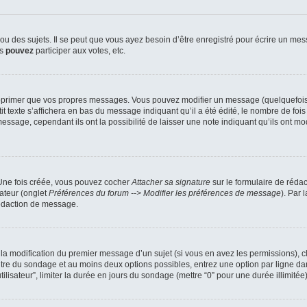
 des sujets. Il se peut que vous ayez besoin d’être enregistré pour écrire un mes
us
pouvez
participer aux votes, etc.
pprimer que vos propres messages. Vous pouvez modifier un message (quelquefois d
xte s’affichera en bas du message indiquant qu’il a été édité, le nombre de fois qu’
ssage, cependant ils ont la possibilité de laisser une note indiquant qu’ils ont mo
 Une fois créée, vous pouvez cocher
Attacher sa signature
sur le formulaire de réda
ateur (onglet
Préférences du forum --> Modifier les préférences de message
). Par 
rédaction de message.
u la modification du premier message d’un sujet (si vous en avez les permissions), c
titre du sondage et au moins deux options possibles, entrez une option par ligne
tilisateur”, limiter la durée en jours du sondage (mettre “0” pour une durée illimitée)