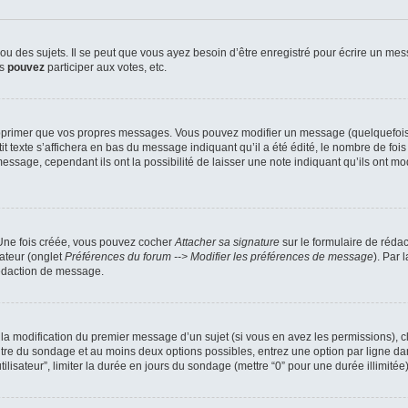
 des sujets. Il se peut que vous ayez besoin d’être enregistré pour écrire un mes
us
pouvez
participer aux votes, etc.
pprimer que vos propres messages. Vous pouvez modifier un message (quelquefois d
xte s’affichera en bas du message indiquant qu’il a été édité, le nombre de fois qu’
ssage, cependant ils ont la possibilité de laisser une note indiquant qu’ils ont mo
 Une fois créée, vous pouvez cocher
Attacher sa signature
sur le formulaire de réda
ateur (onglet
Préférences du forum --> Modifier les préférences de message
). Par 
rédaction de message.
u la modification du premier message d’un sujet (si vous en avez les permissions), c
titre du sondage et au moins deux options possibles, entrez une option par ligne
tilisateur”, limiter la durée en jours du sondage (mettre “0” pour une durée illimitée)