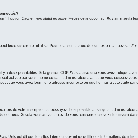
connectés?
rum”, l’option
Cacher mon statut en ligne
. Mettez cette option sur
Oui
ainsi seuls le
ut toutefois être réinitialisé. Pour cela, sur la page de connexion, cliquez sur
J’ai
, il y a deux possibilités. Si la gestion COPPA est active et si vous avez indiqué avoi
n soit activée par vous-même ou par l’administrateur avant que vous puissiez vous c
 peut que vous ayez fourni une adresse incorrecte ou que l’e-mail ait été traité par u
u lors de votre inscription et réessayez. Il est possible aussi que l’administrateur 
 de données. Si cela vous arrive, tentez de vous réinscrire et soyez plus investi dans
tats-Unis qui dit que les sites Internet pouvant recueillir des informations de mi