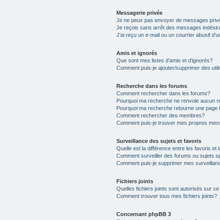
Messagerie privée
Je ne peux pas envoyer de messages priv
Je reçois sans arrêt des messages indésir
J’ai reçu un e-mail ou un courrier abusif d’u
Amis et ignorés
Que sont mes listes d’amis et d’ignorés?
Comment puis-je ajouter/supprimer des utili
Recherche dans les forums
Comment rechercher dans les forums?
Pourquoi ma recherche ne renvoie aucun ré
Pourquoi ma recherche retourne une page 
Comment rechercher des membres?
Comment puis-je trouver mes propres mess
Surveillance des sujets et favoris
Quelle est la différence entre les favoris et 
Comment surveiller des forums ou sujets s
Comment puis-je supprimer mes surveillanc
Fichiers joints
Quelles fichiers joints sont autorisés sur c
Comment trouver tous mes fichiers joints?
Concernant phpBB 3