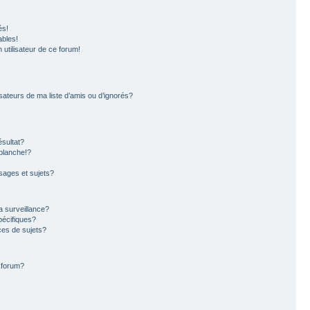
és!
ables!
n utilisateur de ce forum!
sateurs de ma liste d’amis ou d’ignorés?
sultat?
blanche!?
ages et sujets?
la surveillance?
pécifiques?
es de sujets?
e forum?