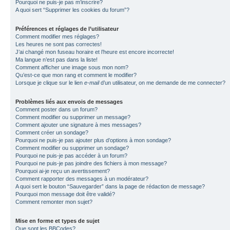
Pourquoi ne puis-je pas m’inscrire?
A quoi sert “Supprimer les cookies du forum”?
Préférences et réglages de l’utilisateur
Comment modifier mes réglages?
Les heures ne sont pas correctes!
J’ai changé mon fuseau horaire et l’heure est encore incorrecte!
Ma langue n’est pas dans la liste!
Comment afficher une image sous mon nom?
Qu’est-ce que mon rang et comment le modifier?
Lorsque je clique sur le lien
e-mail
d’un utilisateur, on me demande de me connecter?
Problèmes liés aux envois de messages
Comment poster dans un forum?
Comment modifier ou supprimer un message?
Comment ajouter une signature à mes messages?
Comment créer un sondage?
Pourquoi ne puis-je pas ajouter plus d’options à mon sondage?
Comment modifier ou supprimer un sondage?
Pourquoi ne puis-je pas accéder à un forum?
Pourquoi ne puis-je pas joindre des fichiers à mon message?
Pourquoi ai-je reçu un avertissement?
Comment rapporter des messages à un modérateur?
A quoi sert le bouton “Sauvegarder” dans la page de rédaction de message?
Pourquoi mon message doit être validé?
Comment remonter mon sujet?
Mise en forme et types de sujet
Que sont les BBCodes?