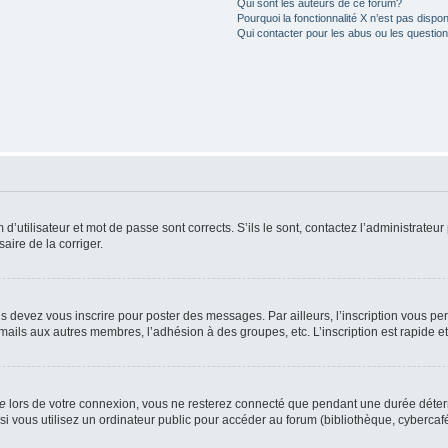
Qui sont les auteurs de ce forum?
Pourquoi la fonctionnalité X n’est pas dispon
Qui contacter pour les abus ou les questio
utilisateur et mot de passe sont corrects. S’ils le sont, contactez l’administrateur 
saire de la corriger.
s devez vous inscrire pour poster des messages. Par ailleurs, l’inscription vous p
mails aux autres membres, l’adhésion à des groupes, etc. L’inscription est rapide e
te
lors de votre connexion, vous ne resterez connecté que pendant une durée déterm
vous utilisez un ordinateur public pour accéder au forum (bibliothèque, cybercafé, u