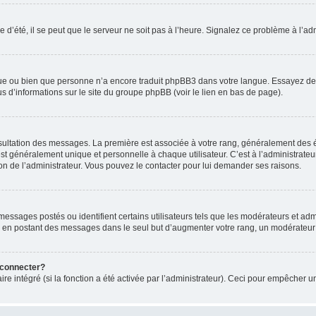
 d’été, il se peut que le serveur ne soit pas à l’heure. Signalez ce problème à l’adm
ngue ou bien que personne n’a encore traduit phpBB3 dans votre langue. Essayez de d
us d’informations sur le site du groupe phpBB (voir le lien en bas de page).
nsultation des messages. La première est associée à votre rang, généralement des é
généralement unique et personnelle à chaque utilisateur. C’est à l’administrateur d
sion de l’administrateur. Vous pouvez le contacter pour lui demander ses raisons.
essages postés ou identifient certains utilisateurs tels que les modérateurs et admi
ums en postant des messages dans le seul but d’augmenter votre rang, un modérateu
 connecter?
ire intégré (si la fonction a été activée par l’administrateur). Ceci pour empêcher un