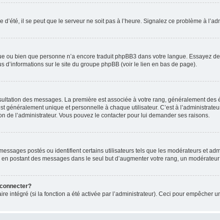
 d’été, il se peut que le serveur ne soit pas à l’heure. Signalez ce problème à l’adm
ngue ou bien que personne n’a encore traduit phpBB3 dans votre langue. Essayez de d
us d’informations sur le site du groupe phpBB (voir le lien en bas de page).
nsultation des messages. La première est associée à votre rang, généralement des é
généralement unique et personnelle à chaque utilisateur. C’est à l’administrateur d
sion de l’administrateur. Vous pouvez le contacter pour lui demander ses raisons.
essages postés ou identifient certains utilisateurs tels que les modérateurs et admi
ums en postant des messages dans le seul but d’augmenter votre rang, un modérateu
 connecter?
ire intégré (si la fonction a été activée par l’administrateur). Ceci pour empêcher un