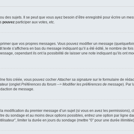
 des sujets. Il se peut que vous ayez besoin d’être enregistré pour écrire un mes
us
pouvez
participer aux votes, etc.
pprimer que vos propres messages. Vous pouvez modifier un message (quelquefois d
xte s’affichera en bas du message indiquant qu’il a été édité, le nombre de fois qu’
ssage, cependant ils ont la possibilité de laisser une note indiquant qu’ils ont mo
 Une fois créée, vous pouvez cocher
Attacher sa signature
sur le formulaire de réda
ateur (onglet
Préférences du forum --> Modifier les préférences de message
). Par 
rédaction de message.
u la modification du premier message d’un sujet (si vous en avez les permissions), c
titre du sondage et au moins deux options possibles, entrez une option par ligne
tilisateur”, limiter la durée en jours du sondage (mettre “0” pour une durée illimitée)