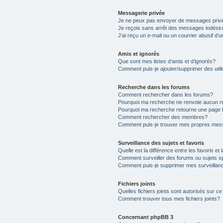
Messagerie privée
Je ne peux pas envoyer de messages priv
Je reçois sans arrêt des messages indésir
J’ai reçu un e-mail ou un courrier abusif d’u
Amis et ignorés
Que sont mes listes d’amis et d’ignorés?
Comment puis-je ajouter/supprimer des utili
Recherche dans les forums
Comment rechercher dans les forums?
Pourquoi ma recherche ne renvoie aucun ré
Pourquoi ma recherche retourne une page 
Comment rechercher des membres?
Comment puis-je trouver mes propres mess
Surveillance des sujets et favoris
Quelle est la différence entre les favoris et 
Comment surveiller des forums ou sujets s
Comment puis-je supprimer mes surveillanc
Fichiers joints
Quelles fichiers joints sont autorisés sur c
Comment trouver tous mes fichiers joints?
Concernant phpBB 3