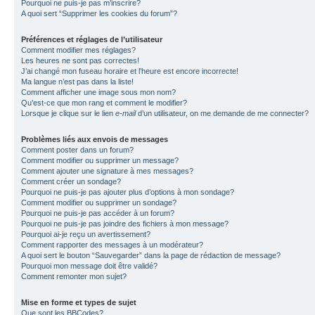
Pourquoi ne puis-je pas m’inscrire?
A quoi sert “Supprimer les cookies du forum”?
Préférences et réglages de l’utilisateur
Comment modifier mes réglages?
Les heures ne sont pas correctes!
J’ai changé mon fuseau horaire et l’heure est encore incorrecte!
Ma langue n’est pas dans la liste!
Comment afficher une image sous mon nom?
Qu’est-ce que mon rang et comment le modifier?
Lorsque je clique sur le lien
e-mail
d’un utilisateur, on me demande de me connecter?
Problèmes liés aux envois de messages
Comment poster dans un forum?
Comment modifier ou supprimer un message?
Comment ajouter une signature à mes messages?
Comment créer un sondage?
Pourquoi ne puis-je pas ajouter plus d’options à mon sondage?
Comment modifier ou supprimer un sondage?
Pourquoi ne puis-je pas accéder à un forum?
Pourquoi ne puis-je pas joindre des fichiers à mon message?
Pourquoi ai-je reçu un avertissement?
Comment rapporter des messages à un modérateur?
A quoi sert le bouton “Sauvegarder” dans la page de rédaction de message?
Pourquoi mon message doit être validé?
Comment remonter mon sujet?
Mise en forme et types de sujet
Que sont les BBCodes?