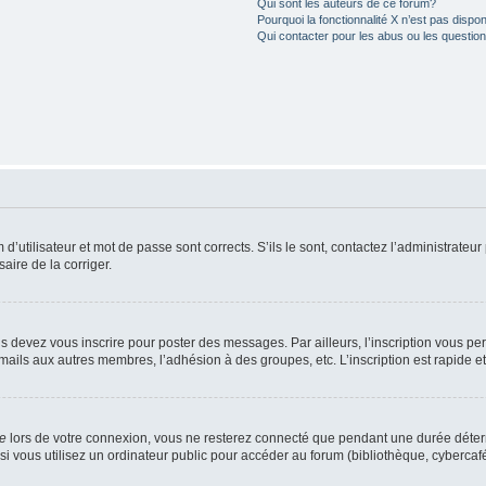
Qui sont les auteurs de ce forum?
Pourquoi la fonctionnalité X n’est pas dispon
Qui contacter pour les abus ou les questio
utilisateur et mot de passe sont corrects. S’ils le sont, contactez l’administrateur 
saire de la corriger.
s devez vous inscrire pour poster des messages. Par ailleurs, l’inscription vous p
mails aux autres membres, l’adhésion à des groupes, etc. L’inscription est rapide e
te
lors de votre connexion, vous ne resterez connecté que pendant une durée déterm
vous utilisez un ordinateur public pour accéder au forum (bibliothèque, cybercafé, u