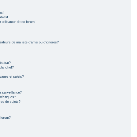
és!
ables!
n utilisateur de ce forum!
sateurs de ma liste d’amis ou d’ignorés?
sultat?
blanche!?
ages et sujets?
la surveillance?
pécifiques?
es de sujets?
e forum?