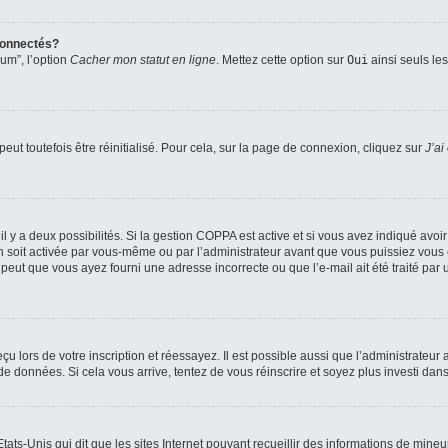
connectés?
rum”, l’option
Cacher mon statut en ligne
. Mettez cette option sur
Oui
ainsi seuls le
ut toutefois être réinitialisé. Pour cela, sur la page de connexion, cliquez sur
J’ai
, il y a deux possibilités. Si la gestion COPPA est active et si vous avez indiqué avoi
n soit activée par vous-même ou par l’administrateur avant que vous puissiez vous c
 peut que vous ayez fourni une adresse incorrecte ou que l’e-mail ait été traité par u
u lors de votre inscription et réessayez. Il est possible aussi que l’administrateur 
 de données. Si cela vous arrive, tentez de vous réinscrire et soyez plus investi dans
tats-Unis qui dit que les sites Internet pouvant recueillir des informations de mi