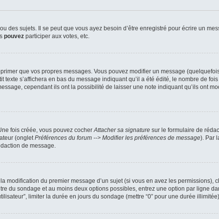
 des sujets. Il se peut que vous ayez besoin d’être enregistré pour écrire un mes
us
pouvez
participer aux votes, etc.
pprimer que vos propres messages. Vous pouvez modifier un message (quelquefois d
xte s’affichera en bas du message indiquant qu’il a été édité, le nombre de fois qu’
ssage, cependant ils ont la possibilité de laisser une note indiquant qu’ils ont mo
 Une fois créée, vous pouvez cocher
Attacher sa signature
sur le formulaire de réda
ateur (onglet
Préférences du forum --> Modifier les préférences de message
). Par 
rédaction de message.
u la modification du premier message d’un sujet (si vous en avez les permissions), c
titre du sondage et au moins deux options possibles, entrez une option par ligne
tilisateur”, limiter la durée en jours du sondage (mettre “0” pour une durée illimitée)