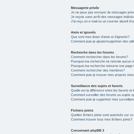
Messagerie privée
Je ne peux pas envoyer de messages priv
Je reçois sans arrêt des messages indésir
J’ai reçu un e-mail ou un courrier abusif d’u
Amis et ignorés
Que sont mes listes d’amis et d’ignorés?
Comment puis-je ajouter/supprimer des utili
Recherche dans les forums
Comment rechercher dans les forums?
Pourquoi ma recherche ne renvoie aucun ré
Pourquoi ma recherche retourne une page 
Comment rechercher des membres?
Comment puis-je trouver mes propres mess
Surveillance des sujets et favoris
Quelle est la différence entre les favoris et 
Comment surveiller des forums ou sujets s
Comment puis-je supprimer mes surveillanc
Fichiers joints
Quelles fichiers joints sont autorisés sur c
Comment trouver tous mes fichiers joints?
Concernant phpBB 3