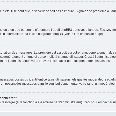
 d’été, il se peut que le serveur ne soit pas à l’heure. Signalez ce problème à l’adm
ngue ou bien que personne n’a encore traduit phpBB3 dans votre langue. Essayez de d
us d’informations sur le site du groupe phpBB (voir le lien en bas de page).
nsultation des messages. La première est associée à votre rang, généralement des é
généralement unique et personnelle à chaque utilisateur. C’est à l’administrateur d
sion de l’administrateur. Vous pouvez le contacter pour lui demander ses raisons.
essages postés ou identifient certains utilisateurs tels que les modérateurs et admi
ums en postant des messages dans le seul but d’augmenter votre rang, un modérateu
 connecter?
ire intégré (si la fonction a été activée par l’administrateur). Ceci pour empêcher un