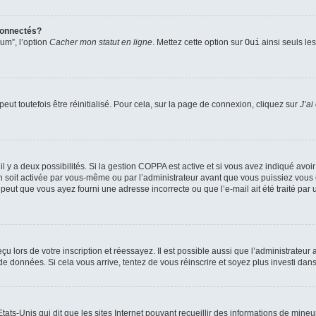
connectés?
rum”, l’option
Cacher mon statut en ligne
. Mettez cette option sur
Oui
ainsi seuls le
ut toutefois être réinitialisé. Pour cela, sur la page de connexion, cliquez sur
J’ai
, il y a deux possibilités. Si la gestion COPPA est active et si vous avez indiqué avoi
n soit activée par vous-même ou par l’administrateur avant que vous puissiez vous c
 peut que vous ayez fourni une adresse incorrecte ou que l’e-mail ait été traité par u
u lors de votre inscription et réessayez. Il est possible aussi que l’administrateur 
 de données. Si cela vous arrive, tentez de vous réinscrire et soyez plus investi dans
tats-Unis qui dit que les sites Internet pouvant recueillir des informations de mi