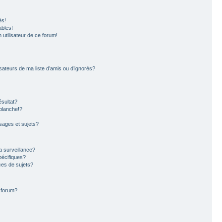
és!
ables!
n utilisateur de ce forum!
sateurs de ma liste d’amis ou d’ignorés?
sultat?
blanche!?
ages et sujets?
la surveillance?
pécifiques?
es de sujets?
e forum?