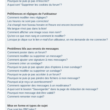
Pourquoi ne puis-je pas m’inscrire?
A quoi sert “Supprimer les cookies du forum”?
Préférences et réglages de l’utilisateur
Comment modifier mes réglages?
Les heures ne sont pas correctes!
J’ai changé mon fuseau horaire et l’heure est encore incorrecte!
Ma langue n’est pas dans la liste!
Comment afficher une image sous mon nom?
Qu’est-ce que mon rang et comment le modifier?
Lorsque je clique sur le lien
e-mail
d’un utilisateur, on me demande de me connecter?
Problèmes liés aux envois de messages
Comment poster dans un forum?
Comment modifier ou supprimer un message?
Comment ajouter une signature à mes messages?
Comment créer un sondage?
Pourquoi ne puis-je pas ajouter plus d’options à mon sondage?
Comment modifier ou supprimer un sondage?
Pourquoi ne puis-je pas accéder à un forum?
Pourquoi ne puis-je pas joindre des fichiers à mon message?
Pourquoi ai-je reçu un avertissement?
Comment rapporter des messages à un modérateur?
A quoi sert le bouton “Sauvegarder” dans la page de rédaction de message?
Pourquoi mon message doit être validé?
Comment remonter mon sujet?
Mise en forme et types de sujet
Que sont les BBCodes?