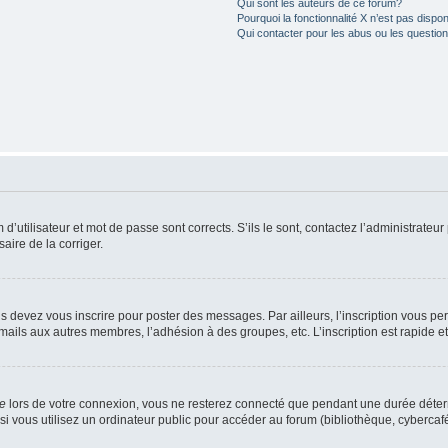
Qui sont les auteurs de ce forum?
Pourquoi la fonctionnalité X n’est pas dispon
Qui contacter pour les abus ou les questio
utilisateur et mot de passe sont corrects. S’ils le sont, contactez l’administrateur 
saire de la corriger.
s devez vous inscrire pour poster des messages. Par ailleurs, l’inscription vous p
mails aux autres membres, l’adhésion à des groupes, etc. L’inscription est rapide e
te
lors de votre connexion, vous ne resterez connecté que pendant une durée déterm
vous utilisez un ordinateur public pour accéder au forum (bibliothèque, cybercafé, u