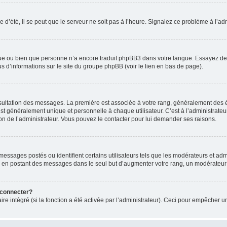
 d’été, il se peut que le serveur ne soit pas à l’heure. Signalez ce problème à l’adm
ngue ou bien que personne n’a encore traduit phpBB3 dans votre langue. Essayez de d
us d’informations sur le site du groupe phpBB (voir le lien en bas de page).
nsultation des messages. La première est associée à votre rang, généralement des é
généralement unique et personnelle à chaque utilisateur. C’est à l’administrateur d
sion de l’administrateur. Vous pouvez le contacter pour lui demander ses raisons.
essages postés ou identifient certains utilisateurs tels que les modérateurs et admi
ums en postant des messages dans le seul but d’augmenter votre rang, un modérateu
 connecter?
ire intégré (si la fonction a été activée par l’administrateur). Ceci pour empêcher un