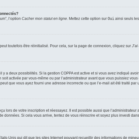
connectés?
rum”, l’option
Cacher mon statut en ligne
. Mettez cette option sur
Oui
ainsi seuls le
ut toutefois être réinitialisé. Pour cela, sur la page de connexion, cliquez sur
J’ai
, il y a deux possibilités. Si la gestion COPPA est active et si vous avez indiqué avoi
n soit activée par vous-même ou par l’administrateur avant que vous puissiez vous c
 peut que vous ayez fourni une adresse incorrecte ou que l’e-mail ait été traité par u
u lors de votre inscription et réessayez. Il est possible aussi que l’administrateur 
 de données. Si cela vous arrive, tentez de vous réinscrire et soyez plus investi dans
tats-Unis qui dit que les sites Internet pouvant recueillir des informations de mi