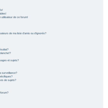
és!
ables!
n utilisateur de ce forum!
sateurs de ma liste d’amis ou d’ignorés?
sultat?
blanche!?
ages et sujets?
la surveillance?
pécifiques?
es de sujets?
e forum?