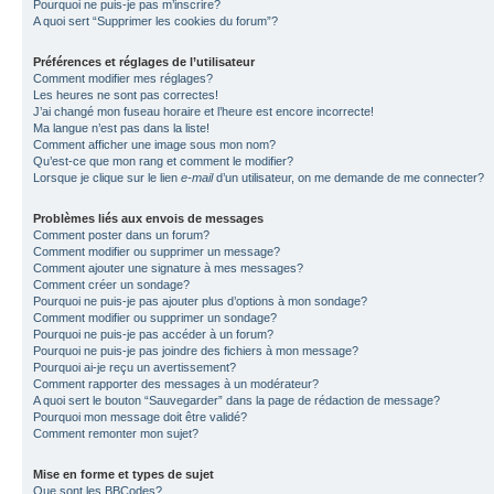
Pourquoi ne puis-je pas m’inscrire?
A quoi sert “Supprimer les cookies du forum”?
Préférences et réglages de l’utilisateur
Comment modifier mes réglages?
Les heures ne sont pas correctes!
J’ai changé mon fuseau horaire et l’heure est encore incorrecte!
Ma langue n’est pas dans la liste!
Comment afficher une image sous mon nom?
Qu’est-ce que mon rang et comment le modifier?
Lorsque je clique sur le lien
e-mail
d’un utilisateur, on me demande de me connecter?
Problèmes liés aux envois de messages
Comment poster dans un forum?
Comment modifier ou supprimer un message?
Comment ajouter une signature à mes messages?
Comment créer un sondage?
Pourquoi ne puis-je pas ajouter plus d’options à mon sondage?
Comment modifier ou supprimer un sondage?
Pourquoi ne puis-je pas accéder à un forum?
Pourquoi ne puis-je pas joindre des fichiers à mon message?
Pourquoi ai-je reçu un avertissement?
Comment rapporter des messages à un modérateur?
A quoi sert le bouton “Sauvegarder” dans la page de rédaction de message?
Pourquoi mon message doit être validé?
Comment remonter mon sujet?
Mise en forme et types de sujet
Que sont les BBCodes?