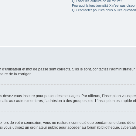
Qui sont les auteurs de ce forum?
Pourquoi la fonctionnalité X n’est pas dispon
Qui contacter pour les abus ou les questio
utilisateur et mot de passe sont corrects. S’ils le sont, contactez l’administrateur 
saire de la corriger.
s devez vous inscrire pour poster des messages. Par ailleurs, l’inscription vous p
mails aux autres membres, l’adhésion à des groupes, etc. L’inscription est rapide e
te
lors de votre connexion, vous ne resterez connecté que pendant une durée déterm
vous utilisez un ordinateur public pour accéder au forum (bibliothèque, cybercafé, u