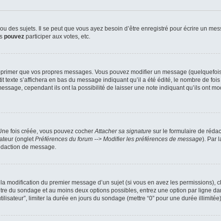
 des sujets. Il se peut que vous ayez besoin d’être enregistré pour écrire un mes
us
pouvez
participer aux votes, etc.
pprimer que vos propres messages. Vous pouvez modifier un message (quelquefois d
xte s’affichera en bas du message indiquant qu’il a été édité, le nombre de fois qu’
ssage, cependant ils ont la possibilité de laisser une note indiquant qu’ils ont mo
 Une fois créée, vous pouvez cocher
Attacher sa signature
sur le formulaire de réda
ateur (onglet
Préférences du forum --> Modifier les préférences de message
). Par 
rédaction de message.
u la modification du premier message d’un sujet (si vous en avez les permissions), c
titre du sondage et au moins deux options possibles, entrez une option par ligne
tilisateur”, limiter la durée en jours du sondage (mettre “0” pour une durée illimitée)