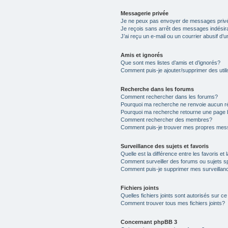
Messagerie privée
Je ne peux pas envoyer de messages priv
Je reçois sans arrêt des messages indésir
J’ai reçu un e-mail ou un courrier abusif d’u
Amis et ignorés
Que sont mes listes d’amis et d’ignorés?
Comment puis-je ajouter/supprimer des utili
Recherche dans les forums
Comment rechercher dans les forums?
Pourquoi ma recherche ne renvoie aucun ré
Pourquoi ma recherche retourne une page 
Comment rechercher des membres?
Comment puis-je trouver mes propres mess
Surveillance des sujets et favoris
Quelle est la différence entre les favoris et 
Comment surveiller des forums ou sujets s
Comment puis-je supprimer mes surveillanc
Fichiers joints
Quelles fichiers joints sont autorisés sur c
Comment trouver tous mes fichiers joints?
Concernant phpBB 3