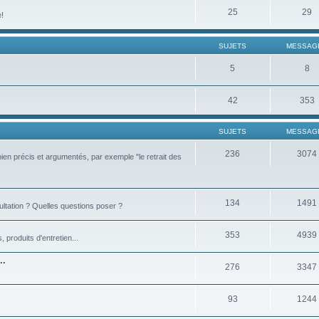
25
29
e!
SUJETS
MESSAG
5
8
42
353
SUJETS
MESSAG
236
3074
bien précis et argumentés, par exemple "le retrait des
134
1491
ultation ? Quelles questions poser ?
353
4939
produits d'entretien...
..
276
3347
93
1244