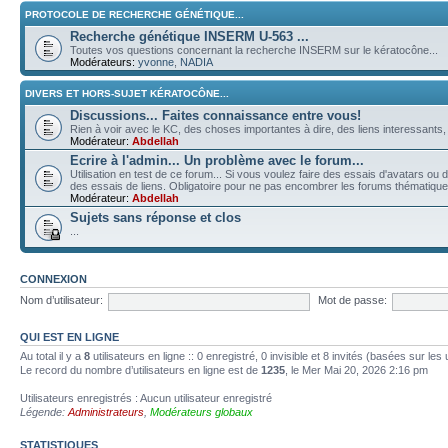
PROTOCOLE DE RECHERCHE GÉNÉTIQUE...
Recherche génétique INSERM U-563 ...
Toutes vos questions concernant la recherche INSERM sur le kératocône...
Modérateurs:
yvonne
,
NADIA
DIVERS ET HORS-SUJET KÉRATOCÔNE...
Discussions... Faites connaissance entre vous!
Rien à voir avec le KC, des choses importantes à dire, des liens interessants, d
Modérateur:
Abdellah
Ecrire à l'admin... Un problème avec le forum...
Utilisation en test de ce forum... Si vous voulez faire des essais d'avatars o
des essais de liens. Obligatoire pour ne pas encombrer les forums thématiq
Modérateur:
Abdellah
Sujets sans réponse et clos
...
CONNEXION
Nom d’utilisateur:
Mot de passe:
QUI EST EN LIGNE
Au total il y a
8
utilisateurs en ligne :: 0 enregistré, 0 invisible et 8 invités (basées sur les
Le record du nombre d’utilisateurs en ligne est de
1235
, le Mer Mai 20, 2026 2:16 pm
Utilisateurs enregistrés : Aucun utilisateur enregistré
Légende:
Administrateurs
,
Modérateurs globaux
STATISTIQUES