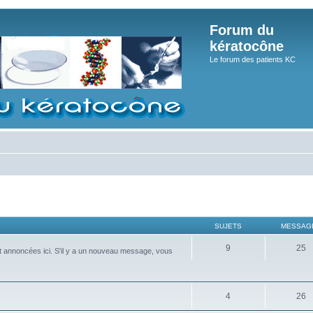
Forum du
kératocône
Le forum des patients KC
SUJETS
MESSAG
9
25
nt annoncées ici. S'il y a un nouveau message, vous
4
26