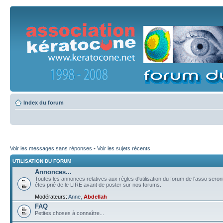
Index du forum
Voir les messages sans réponses
•
Voir les sujets récents
UTILISATION DU FORUM
Annonces...
Toutes les annonces relatives aux règles d'utilisation du forum de l'asso sero
êtes prié de le LIRE avant de poster sur nos forums.
Modérateurs:
Anne
,
Abdellah
FAQ
Petites choses à connaître...