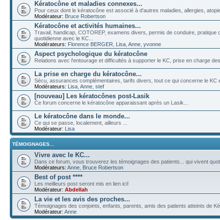
Kératocône et maladies connexes...
Pour ceux dont le kératocône est associé à d'autres maladies, allergies, atopies
Modérateur:
Bruce Robertson
Kératocône et activités humaines...
Travail, handicap, COTOREP, examens divers, permis de conduire, pratique de
quotidienne avec le KC...
Modérateurs:
Florence BERGER
,
Lisa
,
Anne
,
yvonne
Aspect psychologique du kératocône
Relations avec l'entourage et difficultés à supporter le KC, prise en charge des 
La prise en charge du kératocône...
Sécu, assurances complémentaires, tarifs divers, tout ce qui concerne le KC et
Modérateurs:
Lisa
,
Anne
,
stef
[nouveau] Les kératocônes post-Lasik
Ce forum concerne le kératocône apparaissant après un Lasik...
Le kératocône dans le monde...
Ce qui se passe, localement, ailleurs ...
Modérateur:
Lisa
TÉMOIGNAGES...
Vivre avec le KC...
Dans ce forum, vous trouverez les témoignages des patients... qui vivent quo
Modérateurs:
Anne
,
Bruce Robertson
Best of post ****
Les meilleurs post seront mis en lien ici!
Modérateur:
Abdellah
La vie et les avis des proches...
Témoignages des conjoints, enfants, parents, amis des patients atteints de Ké
Modérateur:
Anne