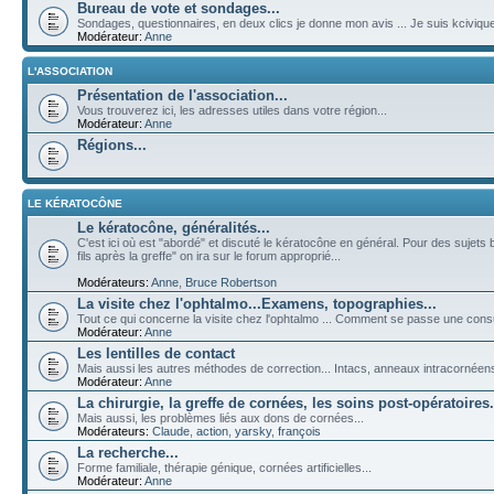
Bureau de vote et sondages...
Sondages, questionnaires, en deux clics je donne mon avis ... Je suis kciviqu
Modérateur:
Anne
L'ASSOCIATION
Présentation de l'association...
Vous trouverez ici, les adresses utiles dans votre région...
Modérateur:
Anne
Régions...
LE KÉRATOCÔNE
Le kératocône, généralités...
C'est ici où est "abordé" et discuté le kératocône en général. Pour des sujets 
fils après la greffe" on ira sur le forum approprié...
Modérateurs:
Anne
,
Bruce Robertson
La visite chez l'ophtalmo...Examens, topographies...
Tout ce qui concerne la visite chez l'ophtalmo ... Comment se passe une cons
Modérateur:
Anne
Les lentilles de contact
Mais aussi les autres méthodes de correction... Intacs, anneaux intracornéens, 
Modérateur:
Anne
La chirurgie, la greffe de cornées, les soins post-opératoires.
Mais aussi, les problèmes liés aux dons de cornées...
Modérateurs:
Claude
,
action
,
yarsky
,
françois
La recherche...
Forme familiale, thérapie génique, cornées artificielles...
Modérateur:
Anne