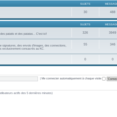
SUJETS
MESSAG
30
488
SUJETS
MESSAG
326
3949
es patatis et des patatas... C'est ici!
55
346
u de signatures, des envois d'images, des connections,
ues exclusivement consacrés au KC.
0
0
|
Me connecter automatiquement à chaque visite
 utilisateurs actifs des 5 dernières minutes)