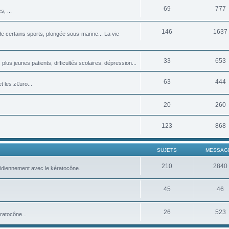
69
777
, ...
146
1637
 certains sports, plongée sous-marine... La vie
33
653
plus jeunes patients, difficultés scolaires, dépression...
63
444
 les z€uro...
20
260
123
868
SUJETS
MESSAG
210
2840
tidiennement avec le kératocône.
45
46
26
523
ratocône...