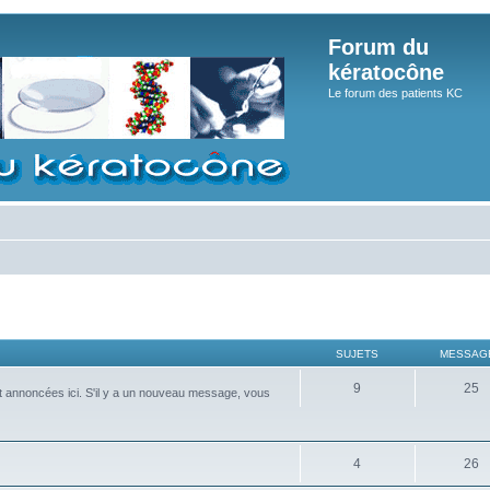
Forum du
kératocône
Le forum des patients KC
SUJETS
MESSAG
9
25
nt annoncées ici. S'il y a un nouveau message, vous
4
26