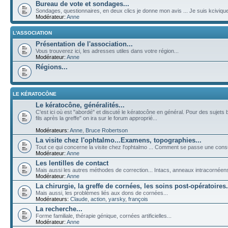
Bureau de vote et sondages...
Sondages, questionnaires, en deux clics je donne mon avis ... Je suis kciviqu
Modérateur:
Anne
L'ASSOCIATION
Présentation de l'association...
Vous trouverez ici, les adresses utiles dans votre région...
Modérateur:
Anne
Régions...
LE KÉRATOCÔNE
Le kératocône, généralités...
C'est ici où est "abordé" et discuté le kératocône en général. Pour des sujets 
fils après la greffe" on ira sur le forum approprié...
Modérateurs:
Anne
,
Bruce Robertson
La visite chez l'ophtalmo...Examens, topographies...
Tout ce qui concerne la visite chez l'ophtalmo ... Comment se passe une cons
Modérateur:
Anne
Les lentilles de contact
Mais aussi les autres méthodes de correction... Intacs, anneaux intracornéens, 
Modérateur:
Anne
La chirurgie, la greffe de cornées, les soins post-opératoires.
Mais aussi, les problèmes liés aux dons de cornées...
Modérateurs:
Claude
,
action
,
yarsky
,
françois
La recherche...
Forme familiale, thérapie génique, cornées artificielles...
Modérateur:
Anne