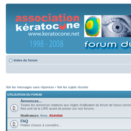
Index du forum
Voir les messages sans réponses
•
Voir les sujets récents
UTILISATION DU FORUM
Annonces...
Toutes les annonces relatives aux règles d'utilisation du forum de l'asso sero
êtes prié de le LIRE avant de poster sur nos forums.
Modérateurs:
Anne
,
Abdellah
FAQ
Petites choses à connaître...