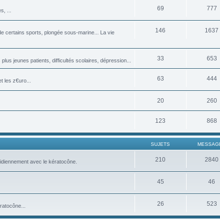
69
777
, ...
146
1637
 certains sports, plongée sous-marine... La vie
33
653
plus jeunes patients, difficultés scolaires, dépression...
63
444
 les z€uro...
20
260
123
868
SUJETS
MESSAG
210
2840
tidiennement avec le kératocône.
45
46
26
523
ratocône...