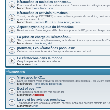
Kératocône et maladies connexes...
Pour ceux dont le kératocône est associé à d'autres maladies, allergies, atopies
Modérateur:
Bruce Robertson
Kératocône et activités humaines...
Travail, handicap, COTOREP, examens divers, permis de conduire, pratique de
quotidienne avec le KC...
Modérateurs:
Florence BERGER
,
Lisa
,
Anne
,
yvonne
Aspect psychologique du kératocône
Relations avec l'entourage et difficultés à supporter le KC, prise en charge des 
La prise en charge du kératocône...
Sécu, assurances complémentaires, tarifs divers, tout ce qui concerne le KC et
Modérateurs:
Lisa
,
Anne
,
stef
[nouveau] Les kératocônes post-Lasik
Ce forum concerne le kératocône apparaissant après un Lasik...
Le kératocône dans le monde...
Ce qui se passe, localement, ailleurs ...
Modérateur:
Lisa
TÉMOIGNAGES...
Vivre avec le KC...
Dans ce forum, vous trouverez les témoignages des patients... qui vivent quo
Modérateurs:
Anne
,
Bruce Robertson
Best of post ****
Les meilleurs post seront mis en lien ici!
Modérateur:
Abdellah
La vie et les avis des proches...
Témoignages des conjoints, enfants, parents, amis des patients atteints de Ké
Modérateur:
Anne