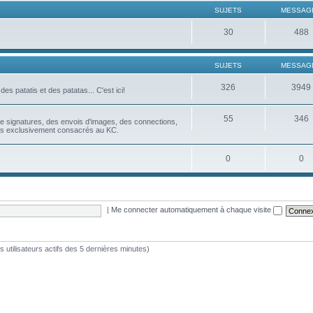
SUJETS
MESSAG
30
488
SUJETS
MESSAG
326
3949
es patatis et des patatas... C'est ici!
55
346
u de signatures, des envois d'images, des connections,
ues exclusivement consacrés au KC.
0
0
|
Me connecter automatiquement à chaque visite
les utilisateurs actifs des 5 dernières minutes)