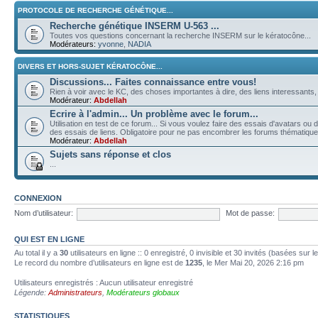
PROTOCOLE DE RECHERCHE GÉNÉTIQUE...
Recherche génétique INSERM U-563 ...
Toutes vos questions concernant la recherche INSERM sur le kératocône...
Modérateurs:
yvonne
,
NADIA
DIVERS ET HORS-SUJET KÉRATOCÔNE...
Discussions... Faites connaissance entre vous!
Rien à voir avec le KC, des choses importantes à dire, des liens interessants, d
Modérateur:
Abdellah
Ecrire à l'admin... Un problème avec le forum...
Utilisation en test de ce forum... Si vous voulez faire des essais d'avatars o
des essais de liens. Obligatoire pour ne pas encombrer les forums thématiq
Modérateur:
Abdellah
Sujets sans réponse et clos
...
CONNEXION
Nom d’utilisateur:
Mot de passe:
QUI EST EN LIGNE
Au total il y a
30
utilisateurs en ligne :: 0 enregistré, 0 invisible et 30 invités (basées sur 
Le record du nombre d’utilisateurs en ligne est de
1235
, le Mer Mai 20, 2026 2:16 pm
Utilisateurs enregistrés : Aucun utilisateur enregistré
Légende:
Administrateurs
,
Modérateurs globaux
STATISTIQUES