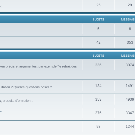
25
29
e!
SUJETS
MESSAG
5
8
42
353
SUJETS
MESSAG
236
3074
bien précis et argumentés, par exemple "le retrait des
134
1491
ultation ? Quelles questions poser ?
353
4939
produits d'entretien...
..
276
3347
93
1244