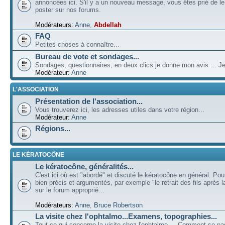
annoncées ici. S'il y a un nouveau message, vous êtes prié de l
poster sur nos forums.
Modérateurs:
Anne
,
Abdellah
FAQ
Petites choses à connaître...
Bureau de vote et sondages...
Sondages, questionnaires, en deux clics je donne mon avis ... Je
Modérateur:
Anne
L'ASSOCIATION
Présentation de l'association...
Vous trouverez ici, les adresses utiles dans votre région...
Modérateur:
Anne
Régions...
LE KÉRATOCÔNE
Le kératocône, généralités...
C'est ici où est "abordé" et discuté le kératocône en général. Pou
bien précis et argumentés, par exemple "le retrait des fils après la
sur le forum approprié...
Modérateurs:
Anne
,
Bruce Robertson
La visite chez l'ophtalmo...Examens, topographies...
Tout ce qui concerne la visite chez l'ophtalmo ... Comment se p