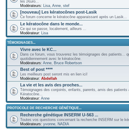
les z€uro...
Modérateurs:
Lisa
,
Anne
,
stef
[nouveau] Les kératocônes post-Lasik
Ce forum concerne le kératocône apparaissant après un Lasik...
Le kératocône dans le monde...
Ce qui se passe, localement, ailleurs ...
Modérateur:
Lisa
TÉMOIGNAGES...
Vivre avec le KC...
Dans ce forum, vous trouverez les témoignages des patients... qu
quotidiennement avec le kératocône.
Modérateurs:
Anne
,
Bruce Robertson
Best of post ****
Les meilleurs post seront mis en lien ici!
Modérateur:
Abdellah
La vie et les avis des proches...
Témoignages des conjoints, enfants, parents, amis des patients a
Kératocône...
Modérateur:
Anne
PROTOCOLE DE RECHERCHE GÉNÉTIQUE...
Recherche génétique INSERM U-563 ...
Toutes vos questions concernant la recherche INSERM sur le kér
Modérateurs:
yvonne
,
NADIA