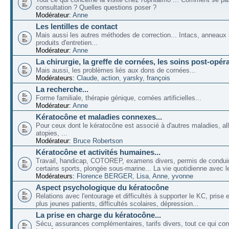
consultation ? Quelles questions poser ?
Modérateur:
Anne
Les lentilles de contact
Mais aussi les autres méthodes de correction... Intacs, anneaux 
produits d'entretien...
Modérateur:
Anne
La chirurgie, la greffe de cornées, les soins post-opéra
Mais aussi, les problèmes liés aux dons de cornées...
Modérateurs:
Claude
,
action
,
yarsky
,
françois
La recherche...
Forme familiale, thérapie génique, cornées artificielles...
Modérateur:
Anne
Kératocône et maladies connexes...
Pour ceux dont le kératocône est associé à d'autres maladies, all
atopies, ...
Modérateur:
Bruce Robertson
Kératocône et activités humaines...
Travail, handicap, COTOREP, examens divers, permis de conduir
certains sports, plongée sous-marine... La vie quotidienne avec l
Modérateurs:
Florence BERGER
,
Lisa
,
Anne
,
yvonne
Aspect psychologique du kératocône
Relations avec l'entourage et difficultés à supporter le KC, prise
plus jeunes patients, difficultés scolaires, dépression...
La prise en charge du kératocône...
Sécu, assurances complémentaires, tarifs divers, tout ce qui co