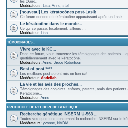
les z€uro...
Modérateurs:
Lisa
,
Anne
,
stef
[nouveau] Les kératocônes post-Lasik
Ce forum concerne le kératocône apparaissant après un Lasik...
Le kératocône dans le monde...
Ce qui se passe, localement, ailleurs ...
Modérateur:
Lisa
TÉMOIGNAGES...
Vivre avec le KC...
Dans ce forum, vous trouverez les témoignages des patients... qu
quotidiennement avec le kératocône.
Modérateurs:
Anne
,
Bruce Robertson
Best of post ****
Les meilleurs post seront mis en lien ici!
Modérateur:
Abdellah
La vie et les avis des proches...
Témoignages des conjoints, enfants, parents, amis des patients a
Kératocône...
Modérateur:
Anne
PROTOCOLE DE RECHERCHE GÉNÉTIQUE...
Recherche génétique INSERM U-563 ...
Toutes vos questions concernant la recherche INSERM sur le kér
Modérateurs:
yvonne
,
NADIA