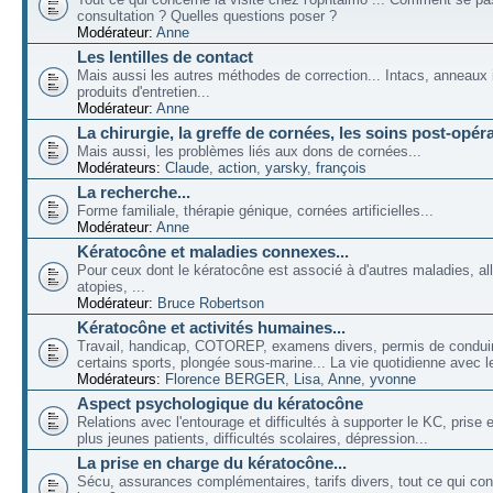
consultation ? Quelles questions poser ?
Modérateur:
Anne
Les lentilles de contact
Mais aussi les autres méthodes de correction... Intacs, anneaux 
produits d'entretien...
Modérateur:
Anne
La chirurgie, la greffe de cornées, les soins post-opéra
Mais aussi, les problèmes liés aux dons de cornées...
Modérateurs:
Claude
,
action
,
yarsky
,
françois
La recherche...
Forme familiale, thérapie génique, cornées artificielles...
Modérateur:
Anne
Kératocône et maladies connexes...
Pour ceux dont le kératocône est associé à d'autres maladies, all
atopies, ...
Modérateur:
Bruce Robertson
Kératocône et activités humaines...
Travail, handicap, COTOREP, examens divers, permis de conduir
certains sports, plongée sous-marine... La vie quotidienne avec l
Modérateurs:
Florence BERGER
,
Lisa
,
Anne
,
yvonne
Aspect psychologique du kératocône
Relations avec l'entourage et difficultés à supporter le KC, prise
plus jeunes patients, difficultés scolaires, dépression...
La prise en charge du kératocône...
Sécu, assurances complémentaires, tarifs divers, tout ce qui co