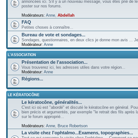
annoncées ici. S'il y a un nouveau message, vous êtes prié de l
poster sur nos forums.
Modérateurs:
Anne
,
Abdellah
FAQ
Petites choses à connaître...
Bureau de vote et sondages...
Sondages, questionnaires, en deux clics je donne mon avis ... Je
Modérateur:
Anne
L'ASSOCIATION
Présentation de l'association...
Vous trouverez ici, les adresses utiles dans votre région...
Modérateur:
Anne
Régions...
LE KÉRATOCÔNE
Le kératocône, généralités...
C'est ici où est "abordé" et discuté le kératocône en général. Pou
bien précis et argumentés, par exemple "le retrait des fils après la
sur le forum approprié...
Modérateurs:
Anne
,
Bruce Robertson
La visite chez l'ophtalmo...Examens, topographies...
Tout ce qui concerne la visite chez l'ophtalmo ... Comment se p