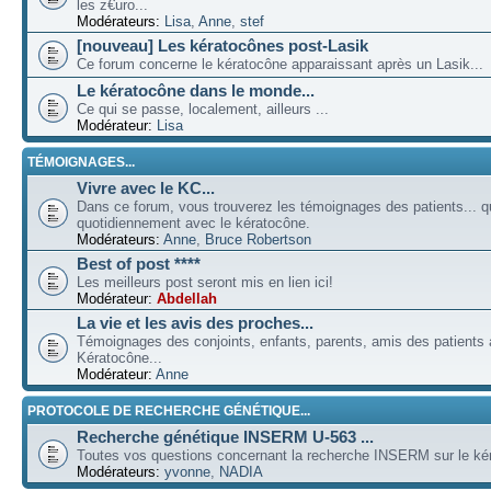
les z€uro...
Modérateurs:
Lisa
,
Anne
,
stef
[nouveau] Les kératocônes post-Lasik
Ce forum concerne le kératocône apparaissant après un Lasik...
Le kératocône dans le monde...
Ce qui se passe, localement, ailleurs ...
Modérateur:
Lisa
TÉMOIGNAGES...
Vivre avec le KC...
Dans ce forum, vous trouverez les témoignages des patients... qu
quotidiennement avec le kératocône.
Modérateurs:
Anne
,
Bruce Robertson
Best of post ****
Les meilleurs post seront mis en lien ici!
Modérateur:
Abdellah
La vie et les avis des proches...
Témoignages des conjoints, enfants, parents, amis des patients a
Kératocône...
Modérateur:
Anne
PROTOCOLE DE RECHERCHE GÉNÉTIQUE...
Recherche génétique INSERM U-563 ...
Toutes vos questions concernant la recherche INSERM sur le kér
Modérateurs:
yvonne
,
NADIA