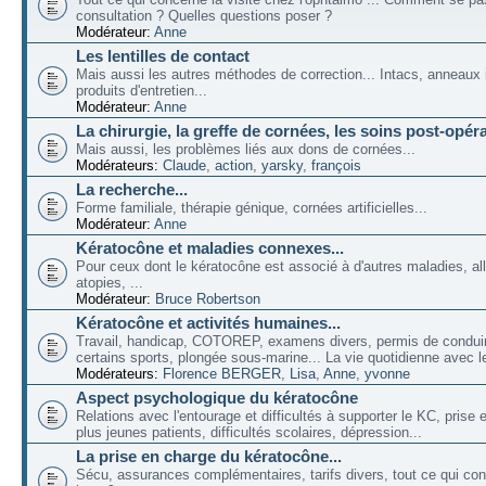
consultation ? Quelles questions poser ?
Modérateur:
Anne
Les lentilles de contact
Mais aussi les autres méthodes de correction... Intacs, anneaux 
produits d'entretien...
Modérateur:
Anne
La chirurgie, la greffe de cornées, les soins post-opéra
Mais aussi, les problèmes liés aux dons de cornées...
Modérateurs:
Claude
,
action
,
yarsky
,
françois
La recherche...
Forme familiale, thérapie génique, cornées artificielles...
Modérateur:
Anne
Kératocône et maladies connexes...
Pour ceux dont le kératocône est associé à d'autres maladies, all
atopies, ...
Modérateur:
Bruce Robertson
Kératocône et activités humaines...
Travail, handicap, COTOREP, examens divers, permis de conduir
certains sports, plongée sous-marine... La vie quotidienne avec l
Modérateurs:
Florence BERGER
,
Lisa
,
Anne
,
yvonne
Aspect psychologique du kératocône
Relations avec l'entourage et difficultés à supporter le KC, prise
plus jeunes patients, difficultés scolaires, dépression...
La prise en charge du kératocône...
Sécu, assurances complémentaires, tarifs divers, tout ce qui co