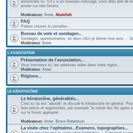
annoncées ici. S'il y a un nouveau message, vous êtes prié de l
poster sur nos forums.
Modérateurs:
Anne
,
Abdellah
FAQ
Petites choses à connaître...
Bureau de vote et sondages...
Sondages, questionnaires, en deux clics je donne mon avis ... Je
Modérateur:
Anne
L'ASSOCIATION
Présentation de l'association...
Vous trouverez ici, les adresses utiles dans votre région...
Modérateur:
Anne
Régions...
LE KÉRATOCÔNE
Le kératocône, généralités...
C'est ici où est "abordé" et discuté le kératocône en général. Pou
bien précis et argumentés, par exemple "le retrait des fils après la
sur le forum approprié...
Modérateurs:
Anne
,
Bruce Robertson
La visite chez l'ophtalmo...Examens, topographies...
Tout ce qui concerne la visite chez l'ophtalmo ... Comment se p