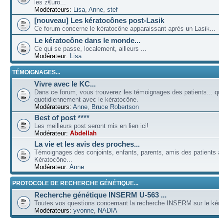
les z€uro...
Modérateurs:
Lisa
,
Anne
,
stef
[nouveau] Les kératocônes post-Lasik
Ce forum concerne le kératocône apparaissant après un Lasik...
Le kératocône dans le monde...
Ce qui se passe, localement, ailleurs ...
Modérateur:
Lisa
TÉMOIGNAGES...
Vivre avec le KC...
Dans ce forum, vous trouverez les témoignages des patients... qu
quotidiennement avec le kératocône.
Modérateurs:
Anne
,
Bruce Robertson
Best of post ****
Les meilleurs post seront mis en lien ici!
Modérateur:
Abdellah
La vie et les avis des proches...
Témoignages des conjoints, enfants, parents, amis des patients a
Kératocône...
Modérateur:
Anne
PROTOCOLE DE RECHERCHE GÉNÉTIQUE...
Recherche génétique INSERM U-563 ...
Toutes vos questions concernant la recherche INSERM sur le kér
Modérateurs:
yvonne
,
NADIA