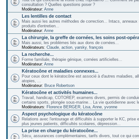
consultation ? Quelles questions poser ?
Modérateur:
Anne
Les lentilles de contact
Mais aussi les autres méthodes de correction... Intacs, anneaux 
produits d'entretien...
Modérateur:
Anne
La chirurgie, la greffe de cornées, les soins post-opéra
Mais aussi, les problèmes liés aux dons de cornées...
Modérateurs:
Claude
,
action
,
yarsky
,
françois
La recherche...
Forme familiale, thérapie génique, cornées artificielles...
Modérateur:
Anne
Kératocône et maladies connexes...
Pour ceux dont le kératocône est associé à d'autres maladies, all
atopies, ...
Modérateur:
Bruce Robertson
Kératocône et activités humaines...
Travail, handicap, COTOREP, examens divers, permis de conduir
certains sports, plongée sous-marine... La vie quotidienne avec l
Modérateurs:
Florence BERGER
,
Lisa
,
Anne
,
yvonne
Aspect psychologique du kératocône
Relations avec l'entourage et difficultés à supporter le KC, prise
plus jeunes patients, difficultés scolaires, dépression...
La prise en charge du kératocône...
Sécu, assurances complémentaires, tarifs divers, tout ce qui co