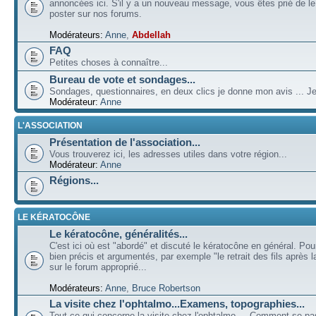
annoncées ici. S'il y a un nouveau message, vous êtes prié de l
poster sur nos forums.
Modérateurs:
Anne
,
Abdellah
FAQ
Petites choses à connaître...
Bureau de vote et sondages...
Sondages, questionnaires, en deux clics je donne mon avis ... Je
Modérateur:
Anne
L'ASSOCIATION
Présentation de l'association...
Vous trouverez ici, les adresses utiles dans votre région...
Modérateur:
Anne
Régions...
LE KÉRATOCÔNE
Le kératocône, généralités...
C'est ici où est "abordé" et discuté le kératocône en général. Pou
bien précis et argumentés, par exemple "le retrait des fils après la
sur le forum approprié...
Modérateurs:
Anne
,
Bruce Robertson
La visite chez l'ophtalmo...Examens, topographies...
Tout ce qui concerne la visite chez l'ophtalmo ... Comment se p