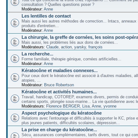
consultation ? Quelles questions poser ?
Modérateur:
Anne
Les lentilles de contact
Mais aussi les autres méthodes de correction... Intacs, anneaux 
produits d'entretien...
Modérateur:
Anne
La chirurgie, la greffe de cornées, les soins post-opéra
Mais aussi, les problèmes liés aux dons de cornées...
Modérateurs:
Claude
,
action
,
yarsky
,
françois
La recherche...
Forme familiale, thérapie génique, cornées artificielles...
Modérateur:
Anne
Kératocône et maladies connexes...
Pour ceux dont le kératocône est associé à d'autres maladies, all
atopies, ...
Modérateur:
Bruce Robertson
Kératocône et activités humaines...
Travail, handicap, COTOREP, examens divers, permis de conduir
certains sports, plongée sous-marine... La vie quotidienne avec l
Modérateurs:
Florence BERGER
,
Lisa
,
Anne
,
yvonne
Aspect psychologique du kératocône
Relations avec l'entourage et difficultés à supporter le KC, prise
plus jeunes patients, difficultés scolaires, dépression...
La prise en charge du kératocône...
Sécu, assurances complémentaires, tarifs divers, tout ce qui co