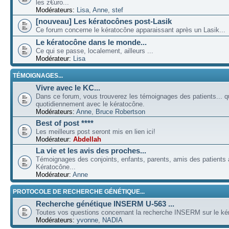
les z€uro...
Modérateurs:
Lisa
,
Anne
,
stef
[nouveau] Les kératocônes post-Lasik
Ce forum concerne le kératocône apparaissant après un Lasik...
Le kératocône dans le monde...
Ce qui se passe, localement, ailleurs ...
Modérateur:
Lisa
TÉMOIGNAGES...
Vivre avec le KC...
Dans ce forum, vous trouverez les témoignages des patients... qu
quotidiennement avec le kératocône.
Modérateurs:
Anne
,
Bruce Robertson
Best of post ****
Les meilleurs post seront mis en lien ici!
Modérateur:
Abdellah
La vie et les avis des proches...
Témoignages des conjoints, enfants, parents, amis des patients a
Kératocône...
Modérateur:
Anne
PROTOCOLE DE RECHERCHE GÉNÉTIQUE...
Recherche génétique INSERM U-563 ...
Toutes vos questions concernant la recherche INSERM sur le kér
Modérateurs:
yvonne
,
NADIA