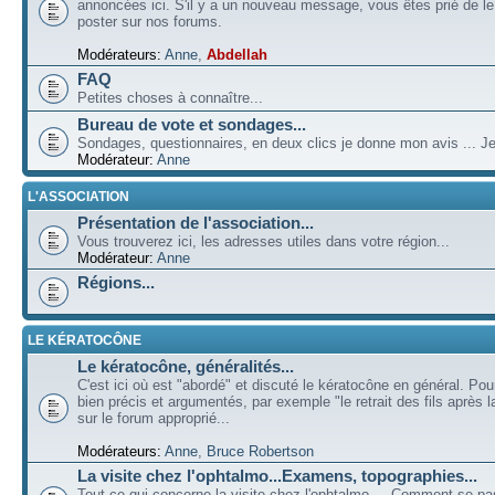
annoncées ici. S'il y a un nouveau message, vous êtes prié de l
poster sur nos forums.
Modérateurs:
Anne
,
Abdellah
FAQ
Petites choses à connaître...
Bureau de vote et sondages...
Sondages, questionnaires, en deux clics je donne mon avis ... Je
Modérateur:
Anne
L'ASSOCIATION
Présentation de l'association...
Vous trouverez ici, les adresses utiles dans votre région...
Modérateur:
Anne
Régions...
LE KÉRATOCÔNE
Le kératocône, généralités...
C'est ici où est "abordé" et discuté le kératocône en général. Pou
bien précis et argumentés, par exemple "le retrait des fils après la
sur le forum approprié...
Modérateurs:
Anne
,
Bruce Robertson
La visite chez l'ophtalmo...Examens, topographies...
Tout ce qui concerne la visite chez l'ophtalmo ... Comment se p