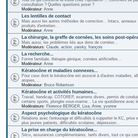
consultation ? Quelles questions poser ?
Modérateur:
Anne
Les lentilles de contact
Mais aussi les autres méthodes de correction... Intacs, anneaux 
produits d'entretien...
Modérateur:
Anne
La chirurgie, la greffe de cornées, les soins post-opéra
Mais aussi, les problèmes liés aux dons de cornées...
Modérateurs:
Claude
,
action
,
yarsky
,
françois
La recherche...
Forme familiale, thérapie génique, cornées artificielles...
Modérateur:
Anne
Kératocône et maladies connexes...
Pour ceux dont le kératocône est associé à d'autres maladies, all
atopies, ...
Modérateur:
Bruce Robertson
Kératocône et activités humaines...
Travail, handicap, COTOREP, examens divers, permis de conduir
certains sports, plongée sous-marine... La vie quotidienne avec l
Modérateurs:
Florence BERGER
,
Lisa
,
Anne
,
yvonne
Aspect psychologique du kératocône
Relations avec l'entourage et difficultés à supporter le KC, prise
plus jeunes patients, difficultés scolaires, dépression...
La prise en charge du kératocône...
Sécu, assurances complémentaires, tarifs divers, tout ce qui co