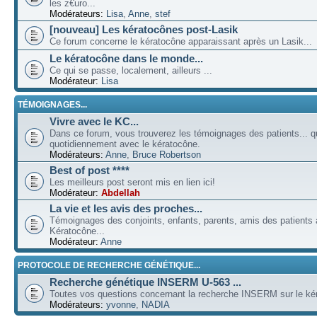
les z€uro...
Modérateurs:
Lisa
,
Anne
,
stef
[nouveau] Les kératocônes post-Lasik
Ce forum concerne le kératocône apparaissant après un Lasik...
Le kératocône dans le monde...
Ce qui se passe, localement, ailleurs ...
Modérateur:
Lisa
TÉMOIGNAGES...
Vivre avec le KC...
Dans ce forum, vous trouverez les témoignages des patients... qu
quotidiennement avec le kératocône.
Modérateurs:
Anne
,
Bruce Robertson
Best of post ****
Les meilleurs post seront mis en lien ici!
Modérateur:
Abdellah
La vie et les avis des proches...
Témoignages des conjoints, enfants, parents, amis des patients a
Kératocône...
Modérateur:
Anne
PROTOCOLE DE RECHERCHE GÉNÉTIQUE...
Recherche génétique INSERM U-563 ...
Toutes vos questions concernant la recherche INSERM sur le kér
Modérateurs:
yvonne
,
NADIA