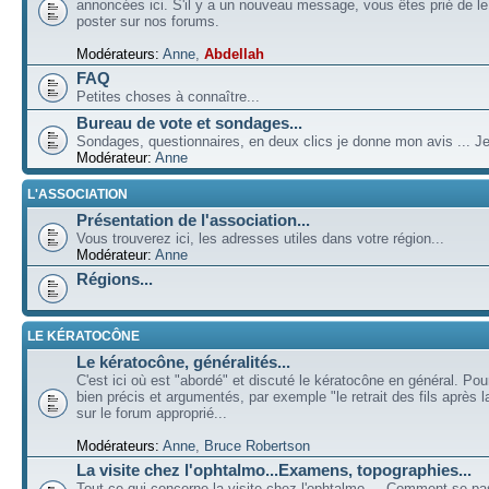
annoncées ici. S'il y a un nouveau message, vous êtes prié de l
poster sur nos forums.
Modérateurs:
Anne
,
Abdellah
FAQ
Petites choses à connaître...
Bureau de vote et sondages...
Sondages, questionnaires, en deux clics je donne mon avis ... Je
Modérateur:
Anne
L'ASSOCIATION
Présentation de l'association...
Vous trouverez ici, les adresses utiles dans votre région...
Modérateur:
Anne
Régions...
LE KÉRATOCÔNE
Le kératocône, généralités...
C'est ici où est "abordé" et discuté le kératocône en général. Pou
bien précis et argumentés, par exemple "le retrait des fils après la
sur le forum approprié...
Modérateurs:
Anne
,
Bruce Robertson
La visite chez l'ophtalmo...Examens, topographies...
Tout ce qui concerne la visite chez l'ophtalmo ... Comment se p