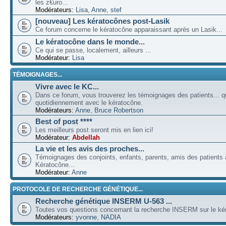
les z€uro...
Modérateurs:
Lisa
,
Anne
,
stef
[nouveau] Les kératocônes post-Lasik
Ce forum concerne le kératocône apparaissant après un Lasik...
Le kératocône dans le monde...
Ce qui se passe, localement, ailleurs ...
Modérateur:
Lisa
TÉMOIGNAGES...
Vivre avec le KC...
Dans ce forum, vous trouverez les témoignages des patients... qu
quotidiennement avec le kératocône.
Modérateurs:
Anne
,
Bruce Robertson
Best of post ****
Les meilleurs post seront mis en lien ici!
Modérateur:
Abdellah
La vie et les avis des proches...
Témoignages des conjoints, enfants, parents, amis des patients a
Kératocône...
Modérateur:
Anne
PROTOCOLE DE RECHERCHE GÉNÉTIQUE...
Recherche génétique INSERM U-563 ...
Toutes vos questions concernant la recherche INSERM sur le kér
Modérateurs:
yvonne
,
NADIA