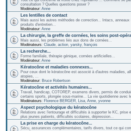
consultation ? Quelles questions poser ?
Modérateur:
Anne
Les lentilles de contact
Mais aussi les autres méthodes de correction... Intacs, anneaux 
produits d'entretien...
Modérateur:
Anne
La chirurgie, la greffe de cornées, les soins post-opéra
Mais aussi, les problèmes liés aux dons de cornées...
Modérateurs:
Claude
,
action
,
yarsky
,
françois
La recherche...
Forme familiale, thérapie génique, cornées artificielles...
Modérateur:
Anne
Kératocône et maladies connexes...
Pour ceux dont le kératocône est associé à d'autres maladies, all
atopies, ...
Modérateur:
Bruce Robertson
Kératocône et activités humaines...
Travail, handicap, COTOREP, examens divers, permis de conduir
certains sports, plongée sous-marine... La vie quotidienne avec l
Modérateurs:
Florence BERGER
,
Lisa
,
Anne
,
yvonne
Aspect psychologique du kératocône
Relations avec l'entourage et difficultés à supporter le KC, prise
plus jeunes patients, difficultés scolaires, dépression...
La prise en charge du kératocône...
Sécu, assurances complémentaires, tarifs divers, tout ce qui co