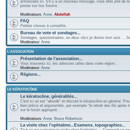
annoncées ici. S'il y a un nouveau message, vous êtes prié de l
poster sur nos forums.
Modérateurs:
Anne
,
Abdellah
FAQ
Petites choses à connaître...
Bureau de vote et sondages...
Sondages, questionnaires, en deux clics je donne mon avis ... Je
Modérateur:
Anne
L'ASSOCIATION
Présentation de l'association...
Vous trouverez ici, les adresses utiles dans votre région...
Modérateur:
Anne
Régions...
LE KÉRATOCÔNE
Le kératocône, généralités...
C'est ici où est "abordé" et discuté le kératocône en général. Pou
bien précis et argumentés, par exemple "le retrait des fils après la
sur le forum approprié...
Modérateurs:
Anne
,
Bruce Robertson
La visite chez l'ophtalmo...Examens, topographies...
Tout ce qui concerne la visite chez l'ophtalmo ... Comment se p