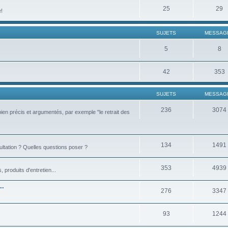
25
29
e!
SUJETS
MESSAG
5
8
42
353
SUJETS
MESSAG
236
3074
bien précis et argumentés, par exemple "le retrait des
134
1491
ultation ? Quelles questions poser ?
353
4939
produits d'entretien...
..
276
3347
93
1244