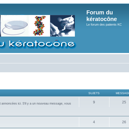
Forum du
kératocône
Le forum des patients KC
SUJETS
MESSAG
9
25
nt annoncées ici. S'il y a un nouveau message, vous
4
26