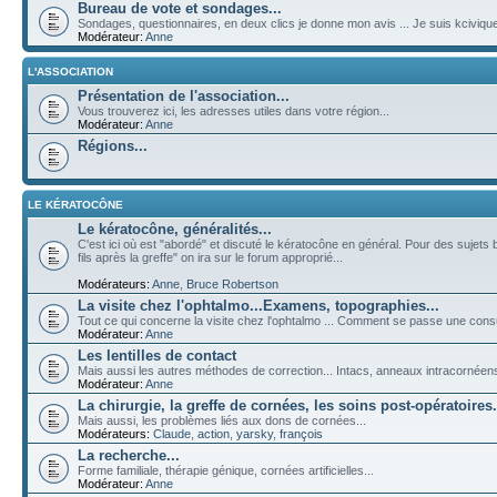
Bureau de vote et sondages...
Sondages, questionnaires, en deux clics je donne mon avis ... Je suis kciviqu
Modérateur:
Anne
L'ASSOCIATION
Présentation de l'association...
Vous trouverez ici, les adresses utiles dans votre région...
Modérateur:
Anne
Régions...
LE KÉRATOCÔNE
Le kératocône, généralités...
C'est ici où est "abordé" et discuté le kératocône en général. Pour des sujets 
fils après la greffe" on ira sur le forum approprié...
Modérateurs:
Anne
,
Bruce Robertson
La visite chez l'ophtalmo...Examens, topographies...
Tout ce qui concerne la visite chez l'ophtalmo ... Comment se passe une cons
Modérateur:
Anne
Les lentilles de contact
Mais aussi les autres méthodes de correction... Intacs, anneaux intracornéens, 
Modérateur:
Anne
La chirurgie, la greffe de cornées, les soins post-opératoires.
Mais aussi, les problèmes liés aux dons de cornées...
Modérateurs:
Claude
,
action
,
yarsky
,
françois
La recherche...
Forme familiale, thérapie génique, cornées artificielles...
Modérateur:
Anne