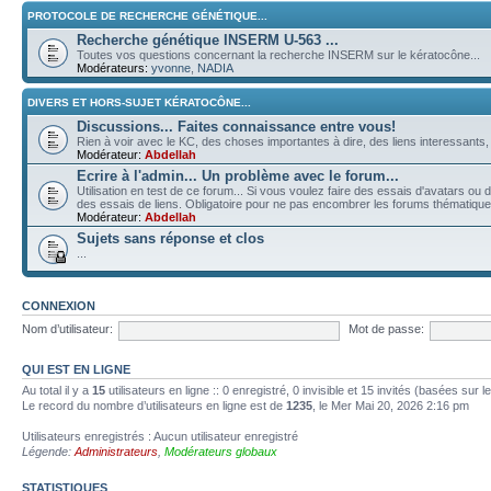
PROTOCOLE DE RECHERCHE GÉNÉTIQUE...
Recherche génétique INSERM U-563 ...
Toutes vos questions concernant la recherche INSERM sur le kératocône...
Modérateurs:
yvonne
,
NADIA
DIVERS ET HORS-SUJET KÉRATOCÔNE...
Discussions... Faites connaissance entre vous!
Rien à voir avec le KC, des choses importantes à dire, des liens interessants, d
Modérateur:
Abdellah
Ecrire à l'admin... Un problème avec le forum...
Utilisation en test de ce forum... Si vous voulez faire des essais d'avatars o
des essais de liens. Obligatoire pour ne pas encombrer les forums thématiq
Modérateur:
Abdellah
Sujets sans réponse et clos
...
CONNEXION
Nom d’utilisateur:
Mot de passe:
QUI EST EN LIGNE
Au total il y a
15
utilisateurs en ligne :: 0 enregistré, 0 invisible et 15 invités (basées sur 
Le record du nombre d’utilisateurs en ligne est de
1235
, le Mer Mai 20, 2026 2:16 pm
Utilisateurs enregistrés : Aucun utilisateur enregistré
Légende:
Administrateurs
,
Modérateurs globaux
STATISTIQUES