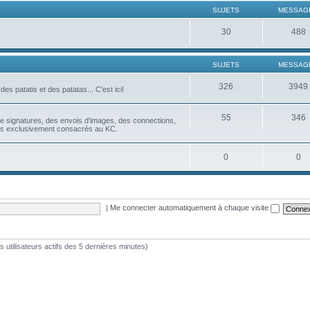
SUJETS
MESSAG
30
488
SUJETS
MESSAG
326
3949
es patatis et des patatas... C'est ici!
55
346
u de signatures, des envois d'images, des connections,
ues exclusivement consacrés au KC.
0
0
|
Me connecter automatiquement à chaque visite
les utilisateurs actifs des 5 dernières minutes)