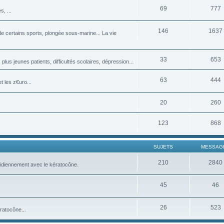
69
777
, ...
146
1637
 certains sports, plongée sous-marine... La vie
33
653
plus jeunes patients, difficultés scolaires, dépression...
63
444
 les z€uro...
20
260
123
868
SUJETS
MESSAG
210
2840
tidiennement avec le kératocône.
45
46
26
523
ratocône...