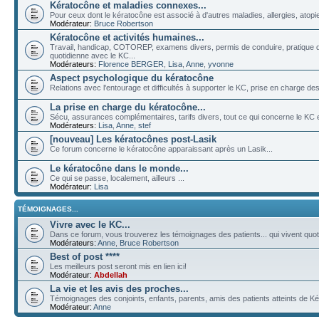
Kératocône et maladies connexes...
Pour ceux dont le kératocône est associé à d'autres maladies, allergies, atopies
Modérateur:
Bruce Robertson
Kératocône et activités humaines...
Travail, handicap, COTOREP, examens divers, permis de conduire, pratique de
quotidienne avec le KC...
Modérateurs:
Florence BERGER
,
Lisa
,
Anne
,
yvonne
Aspect psychologique du kératocône
Relations avec l'entourage et difficultés à supporter le KC, prise en charge des 
La prise en charge du kératocône...
Sécu, assurances complémentaires, tarifs divers, tout ce qui concerne le KC et
Modérateurs:
Lisa
,
Anne
,
stef
[nouveau] Les kératocônes post-Lasik
Ce forum concerne le kératocône apparaissant après un Lasik...
Le kératocône dans le monde...
Ce qui se passe, localement, ailleurs ...
Modérateur:
Lisa
TÉMOIGNAGES...
Vivre avec le KC...
Dans ce forum, vous trouverez les témoignages des patients... qui vivent quo
Modérateurs:
Anne
,
Bruce Robertson
Best of post ****
Les meilleurs post seront mis en lien ici!
Modérateur:
Abdellah
La vie et les avis des proches...
Témoignages des conjoints, enfants, parents, amis des patients atteints de Ké
Modérateur:
Anne