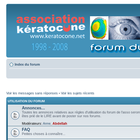
Index du forum
Voir les messages sans réponses
•
Voir les sujets récents
UTILISATION DU FORUM
Annonces...
Toutes les annonces relatives aux règles d'utilisation du forum de l'asso sero
êtes prié de le LIRE avant de poster sur nos forums.
Modérateurs:
Anne
,
Abdellah
FAQ
Petites choses à connaître...