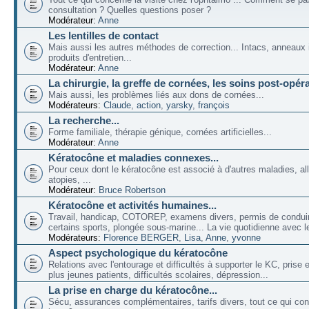
consultation ? Quelles questions poser ?
Modérateur:
Anne
Les lentilles de contact
Mais aussi les autres méthodes de correction... Intacs, anneaux 
produits d'entretien...
Modérateur:
Anne
La chirurgie, la greffe de cornées, les soins post-opéra
Mais aussi, les problèmes liés aux dons de cornées...
Modérateurs:
Claude
,
action
,
yarsky
,
françois
La recherche...
Forme familiale, thérapie génique, cornées artificielles...
Modérateur:
Anne
Kératocône et maladies connexes...
Pour ceux dont le kératocône est associé à d'autres maladies, all
atopies, ...
Modérateur:
Bruce Robertson
Kératocône et activités humaines...
Travail, handicap, COTOREP, examens divers, permis de conduir
certains sports, plongée sous-marine... La vie quotidienne avec l
Modérateurs:
Florence BERGER
,
Lisa
,
Anne
,
yvonne
Aspect psychologique du kératocône
Relations avec l'entourage et difficultés à supporter le KC, prise
plus jeunes patients, difficultés scolaires, dépression...
La prise en charge du kératocône...
Sécu, assurances complémentaires, tarifs divers, tout ce qui co