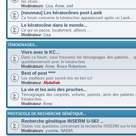
les z€uro...
Modérateurs:
Lisa
,
Anne
,
stef
[nouveau] Les kératocônes post-Lasik
Ce forum concerne le kératocône apparaissant après un Lasik...
Le kératocône dans le monde...
Ce qui se passe, localement, ailleurs ...
Modérateur:
Lisa
TÉMOIGNAGES...
Vivre avec le KC...
Dans ce forum, vous trouverez les témoignages des patients... qu
quotidiennement avec le kératocône.
Modérateurs:
Anne
,
Bruce Robertson
Best of post ****
Les meilleurs post seront mis en lien ici!
Modérateur:
Abdellah
La vie et les avis des proches...
Témoignages des conjoints, enfants, parents, amis des patients a
Kératocône...
Modérateur:
Anne
PROTOCOLE DE RECHERCHE GÉNÉTIQUE...
Recherche génétique INSERM U-563 ...
Toutes vos questions concernant la recherche INSERM sur le kér
Modérateurs:
yvonne
,
NADIA