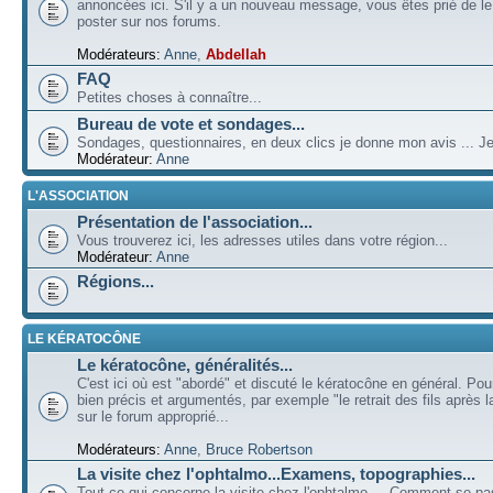
annoncées ici. S'il y a un nouveau message, vous êtes prié de l
poster sur nos forums.
Modérateurs:
Anne
,
Abdellah
FAQ
Petites choses à connaître...
Bureau de vote et sondages...
Sondages, questionnaires, en deux clics je donne mon avis ... Je
Modérateur:
Anne
L'ASSOCIATION
Présentation de l'association...
Vous trouverez ici, les adresses utiles dans votre région...
Modérateur:
Anne
Régions...
LE KÉRATOCÔNE
Le kératocône, généralités...
C'est ici où est "abordé" et discuté le kératocône en général. Pou
bien précis et argumentés, par exemple "le retrait des fils après la
sur le forum approprié...
Modérateurs:
Anne
,
Bruce Robertson
La visite chez l'ophtalmo...Examens, topographies...
Tout ce qui concerne la visite chez l'ophtalmo ... Comment se p