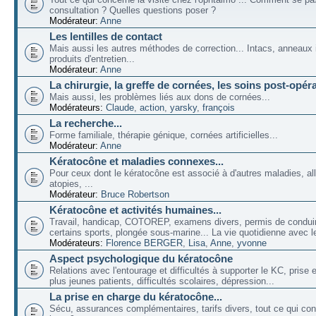
consultation ? Quelles questions poser ?
Modérateur:
Anne
Les lentilles de contact
Mais aussi les autres méthodes de correction... Intacs, anneaux 
produits d'entretien...
Modérateur:
Anne
La chirurgie, la greffe de cornées, les soins post-opéra
Mais aussi, les problèmes liés aux dons de cornées...
Modérateurs:
Claude
,
action
,
yarsky
,
françois
La recherche...
Forme familiale, thérapie génique, cornées artificielles...
Modérateur:
Anne
Kératocône et maladies connexes...
Pour ceux dont le kératocône est associé à d'autres maladies, all
atopies, ...
Modérateur:
Bruce Robertson
Kératocône et activités humaines...
Travail, handicap, COTOREP, examens divers, permis de conduir
certains sports, plongée sous-marine... La vie quotidienne avec l
Modérateurs:
Florence BERGER
,
Lisa
,
Anne
,
yvonne
Aspect psychologique du kératocône
Relations avec l'entourage et difficultés à supporter le KC, prise
plus jeunes patients, difficultés scolaires, dépression...
La prise en charge du kératocône...
Sécu, assurances complémentaires, tarifs divers, tout ce qui co