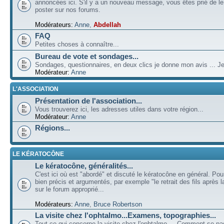
annoncées ici. S'il y a un nouveau message, vous êtes prié de l
poster sur nos forums.
Modérateurs:
Anne
,
Abdellah
FAQ
Petites choses à connaître...
Bureau de vote et sondages...
Sondages, questionnaires, en deux clics je donne mon avis ... Je
Modérateur:
Anne
L'ASSOCIATION
Présentation de l'association...
Vous trouverez ici, les adresses utiles dans votre région...
Modérateur:
Anne
Régions...
LE KÉRATOCÔNE
Le kératocône, généralités...
C'est ici où est "abordé" et discuté le kératocône en général. Pou
bien précis et argumentés, par exemple "le retrait des fils après la
sur le forum approprié...
Modérateurs:
Anne
,
Bruce Robertson
La visite chez l'ophtalmo...Examens, topographies...
Tout ce qui concerne la visite chez l'ophtalmo ... Comment se p