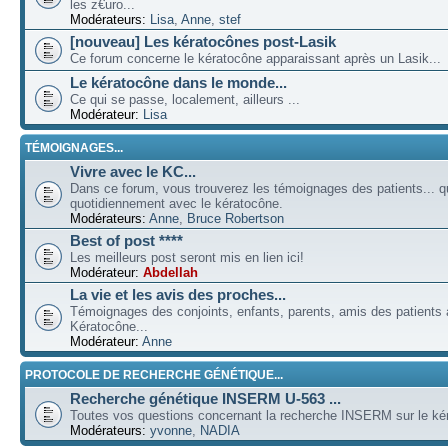
les z€uro...
Modérateurs:
Lisa
,
Anne
,
stef
[nouveau] Les kératocônes post-Lasik
Ce forum concerne le kératocône apparaissant après un Lasik...
Le kératocône dans le monde...
Ce qui se passe, localement, ailleurs ...
Modérateur:
Lisa
TÉMOIGNAGES...
Vivre avec le KC...
Dans ce forum, vous trouverez les témoignages des patients... qu
quotidiennement avec le kératocône.
Modérateurs:
Anne
,
Bruce Robertson
Best of post ****
Les meilleurs post seront mis en lien ici!
Modérateur:
Abdellah
La vie et les avis des proches...
Témoignages des conjoints, enfants, parents, amis des patients a
Kératocône...
Modérateur:
Anne
PROTOCOLE DE RECHERCHE GÉNÉTIQUE...
Recherche génétique INSERM U-563 ...
Toutes vos questions concernant la recherche INSERM sur le kér
Modérateurs:
yvonne
,
NADIA