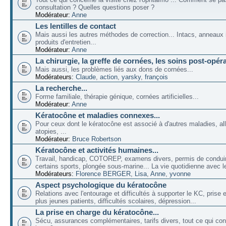
consultation ? Quelles questions poser ?
Modérateur:
Anne
Les lentilles de contact
Mais aussi les autres méthodes de correction... Intacs, anneaux 
produits d'entretien...
Modérateur:
Anne
La chirurgie, la greffe de cornées, les soins post-opéra
Mais aussi, les problèmes liés aux dons de cornées...
Modérateurs:
Claude
,
action
,
yarsky
,
françois
La recherche...
Forme familiale, thérapie génique, cornées artificielles...
Modérateur:
Anne
Kératocône et maladies connexes...
Pour ceux dont le kératocône est associé à d'autres maladies, all
atopies, ...
Modérateur:
Bruce Robertson
Kératocône et activités humaines...
Travail, handicap, COTOREP, examens divers, permis de conduir
certains sports, plongée sous-marine... La vie quotidienne avec l
Modérateurs:
Florence BERGER
,
Lisa
,
Anne
,
yvonne
Aspect psychologique du kératocône
Relations avec l'entourage et difficultés à supporter le KC, prise
plus jeunes patients, difficultés scolaires, dépression...
La prise en charge du kératocône...
Sécu, assurances complémentaires, tarifs divers, tout ce qui co