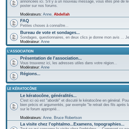
annoncées ici. S'il y a un nouveau message, vous êtes prié de l
poster sur nos forums.
Modérateurs:
Anne
,
Abdellah
FAQ
Petites choses à connaître...
Bureau de vote et sondages...
Sondages, questionnaires, en deux clics je donne mon avis ... Je
Modérateur:
Anne
L'ASSOCIATION
Présentation de l'association...
Vous trouverez ici, les adresses utiles dans votre région...
Modérateur:
Anne
Régions...
LE KÉRATOCÔNE
Le kératocône, généralités...
C'est ici où est "abordé" et discuté le kératocône en général. Pou
bien précis et argumentés, par exemple "le retrait des fils après la
sur le forum approprié...
Modérateurs:
Anne
,
Bruce Robertson
La visite chez l'ophtalmo...Examens, topographies...
Tout ce qui concerne la visite chez l'ophtalmo ... Comment se p