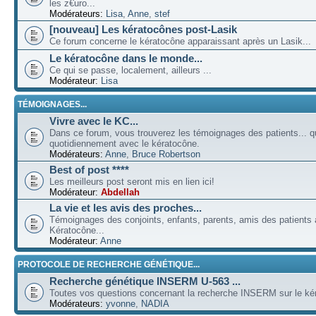
les z€uro...
Modérateurs:
Lisa
,
Anne
,
stef
[nouveau] Les kératocônes post-Lasik
Ce forum concerne le kératocône apparaissant après un Lasik...
Le kératocône dans le monde...
Ce qui se passe, localement, ailleurs ...
Modérateur:
Lisa
TÉMOIGNAGES...
Vivre avec le KC...
Dans ce forum, vous trouverez les témoignages des patients... qu
quotidiennement avec le kératocône.
Modérateurs:
Anne
,
Bruce Robertson
Best of post ****
Les meilleurs post seront mis en lien ici!
Modérateur:
Abdellah
La vie et les avis des proches...
Témoignages des conjoints, enfants, parents, amis des patients a
Kératocône...
Modérateur:
Anne
PROTOCOLE DE RECHERCHE GÉNÉTIQUE...
Recherche génétique INSERM U-563 ...
Toutes vos questions concernant la recherche INSERM sur le kér
Modérateurs:
yvonne
,
NADIA