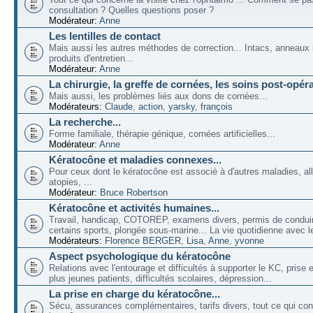
consultation ? Quelles questions poser ?
Modérateur:
Anne
Les lentilles de contact
Mais aussi les autres méthodes de correction... Intacs, anneaux 
produits d'entretien...
Modérateur:
Anne
La chirurgie, la greffe de cornées, les soins post-opéra
Mais aussi, les problèmes liés aux dons de cornées...
Modérateurs:
Claude
,
action
,
yarsky
,
françois
La recherche...
Forme familiale, thérapie génique, cornées artificielles...
Modérateur:
Anne
Kératocône et maladies connexes...
Pour ceux dont le kératocône est associé à d'autres maladies, all
atopies, ...
Modérateur:
Bruce Robertson
Kératocône et activités humaines...
Travail, handicap, COTOREP, examens divers, permis de conduir
certains sports, plongée sous-marine... La vie quotidienne avec l
Modérateurs:
Florence BERGER
,
Lisa
,
Anne
,
yvonne
Aspect psychologique du kératocône
Relations avec l'entourage et difficultés à supporter le KC, prise
plus jeunes patients, difficultés scolaires, dépression...
La prise en charge du kératocône...
Sécu, assurances complémentaires, tarifs divers, tout ce qui co