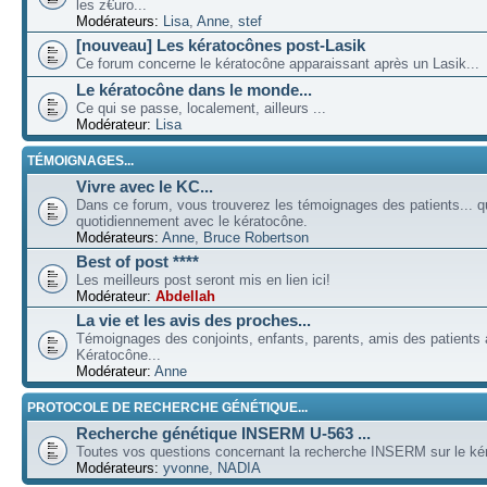
les z€uro...
Modérateurs:
Lisa
,
Anne
,
stef
[nouveau] Les kératocônes post-Lasik
Ce forum concerne le kératocône apparaissant après un Lasik...
Le kératocône dans le monde...
Ce qui se passe, localement, ailleurs ...
Modérateur:
Lisa
TÉMOIGNAGES...
Vivre avec le KC...
Dans ce forum, vous trouverez les témoignages des patients... qu
quotidiennement avec le kératocône.
Modérateurs:
Anne
,
Bruce Robertson
Best of post ****
Les meilleurs post seront mis en lien ici!
Modérateur:
Abdellah
La vie et les avis des proches...
Témoignages des conjoints, enfants, parents, amis des patients a
Kératocône...
Modérateur:
Anne
PROTOCOLE DE RECHERCHE GÉNÉTIQUE...
Recherche génétique INSERM U-563 ...
Toutes vos questions concernant la recherche INSERM sur le kér
Modérateurs:
yvonne
,
NADIA