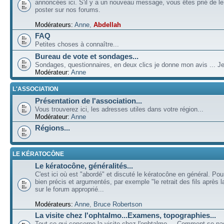
annoncées ici. S'il y a un nouveau message, vous êtes prié de l
poster sur nos forums.
Modérateurs:
Anne
,
Abdellah
FAQ
Petites choses à connaître...
Bureau de vote et sondages...
Sondages, questionnaires, en deux clics je donne mon avis ... Je
Modérateur:
Anne
L'ASSOCIATION
Présentation de l'association...
Vous trouverez ici, les adresses utiles dans votre région...
Modérateur:
Anne
Régions...
LE KÉRATOCÔNE
Le kératocône, généralités...
C'est ici où est "abordé" et discuté le kératocône en général. Pou
bien précis et argumentés, par exemple "le retrait des fils après la
sur le forum approprié...
Modérateurs:
Anne
,
Bruce Robertson
La visite chez l'ophtalmo...Examens, topographies...
Tout ce qui concerne la visite chez l'ophtalmo ... Comment se p