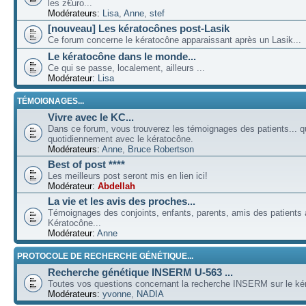
les z€uro...
Modérateurs:
Lisa
,
Anne
,
stef
[nouveau] Les kératocônes post-Lasik
Ce forum concerne le kératocône apparaissant après un Lasik...
Le kératocône dans le monde...
Ce qui se passe, localement, ailleurs ...
Modérateur:
Lisa
TÉMOIGNAGES...
Vivre avec le KC...
Dans ce forum, vous trouverez les témoignages des patients... qu
quotidiennement avec le kératocône.
Modérateurs:
Anne
,
Bruce Robertson
Best of post ****
Les meilleurs post seront mis en lien ici!
Modérateur:
Abdellah
La vie et les avis des proches...
Témoignages des conjoints, enfants, parents, amis des patients a
Kératocône...
Modérateur:
Anne
PROTOCOLE DE RECHERCHE GÉNÉTIQUE...
Recherche génétique INSERM U-563 ...
Toutes vos questions concernant la recherche INSERM sur le kér
Modérateurs:
yvonne
,
NADIA