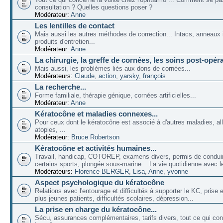
consultation ? Quelles questions poser ?
Modérateur:
Anne
Les lentilles de contact
Mais aussi les autres méthodes de correction... Intacs, anneaux 
produits d'entretien...
Modérateur:
Anne
La chirurgie, la greffe de cornées, les soins post-opéra
Mais aussi, les problèmes liés aux dons de cornées...
Modérateurs:
Claude
,
action
,
yarsky
,
françois
La recherche...
Forme familiale, thérapie génique, cornées artificielles...
Modérateur:
Anne
Kératocône et maladies connexes...
Pour ceux dont le kératocône est associé à d'autres maladies, all
atopies, ...
Modérateur:
Bruce Robertson
Kératocône et activités humaines...
Travail, handicap, COTOREP, examens divers, permis de conduir
certains sports, plongée sous-marine... La vie quotidienne avec l
Modérateurs:
Florence BERGER
,
Lisa
,
Anne
,
yvonne
Aspect psychologique du kératocône
Relations avec l'entourage et difficultés à supporter le KC, prise
plus jeunes patients, difficultés scolaires, dépression...
La prise en charge du kératocône...
Sécu, assurances complémentaires, tarifs divers, tout ce qui co