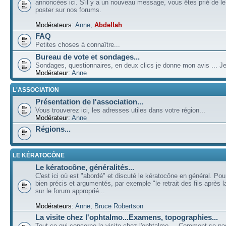
annoncées ici. S'il y a un nouveau message, vous êtes prié de l
poster sur nos forums.
Modérateurs:
Anne
,
Abdellah
FAQ
Petites choses à connaître...
Bureau de vote et sondages...
Sondages, questionnaires, en deux clics je donne mon avis ... Je
Modérateur:
Anne
L'ASSOCIATION
Présentation de l'association...
Vous trouverez ici, les adresses utiles dans votre région...
Modérateur:
Anne
Régions...
LE KÉRATOCÔNE
Le kératocône, généralités...
C'est ici où est "abordé" et discuté le kératocône en général. Pou
bien précis et argumentés, par exemple "le retrait des fils après la
sur le forum approprié...
Modérateurs:
Anne
,
Bruce Robertson
La visite chez l'ophtalmo...Examens, topographies...
Tout ce qui concerne la visite chez l'ophtalmo ... Comment se p