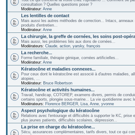
consultation ? Quelles questions poser ?
Modérateur:
Anne
Les lentilles de contact
Mais aussi les autres méthodes de correction... Intacs, anneaux 
produits d'entretien...
Modérateur:
Anne
La chirurgie, la greffe de cornées, les soins post-opéra
Mais aussi, les problèmes liés aux dons de cornées...
Modérateurs:
Claude
,
action
,
yarsky
,
françois
La recherche...
Forme familiale, thérapie génique, cornées artificielles...
Modérateur:
Anne
Kératocône et maladies connexes...
Pour ceux dont le kératocône est associé à d'autres maladies, all
atopies, ...
Modérateur:
Bruce Robertson
Kératocône et activités humaines...
Travail, handicap, COTOREP, examens divers, permis de conduir
certains sports, plongée sous-marine... La vie quotidienne avec l
Modérateurs:
Florence BERGER
,
Lisa
,
Anne
,
yvonne
Aspect psychologique du kératocône
Relations avec l'entourage et difficultés à supporter le KC, prise
plus jeunes patients, difficultés scolaires, dépression...
La prise en charge du kératocône...
Sécu, assurances complémentaires, tarifs divers, tout ce qui co