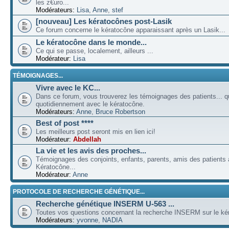
les z€uro...
Modérateurs:
Lisa
,
Anne
,
stef
[nouveau] Les kératocônes post-Lasik
Ce forum concerne le kératocône apparaissant après un Lasik...
Le kératocône dans le monde...
Ce qui se passe, localement, ailleurs ...
Modérateur:
Lisa
TÉMOIGNAGES...
Vivre avec le KC...
Dans ce forum, vous trouverez les témoignages des patients... qu
quotidiennement avec le kératocône.
Modérateurs:
Anne
,
Bruce Robertson
Best of post ****
Les meilleurs post seront mis en lien ici!
Modérateur:
Abdellah
La vie et les avis des proches...
Témoignages des conjoints, enfants, parents, amis des patients a
Kératocône...
Modérateur:
Anne
PROTOCOLE DE RECHERCHE GÉNÉTIQUE...
Recherche génétique INSERM U-563 ...
Toutes vos questions concernant la recherche INSERM sur le kér
Modérateurs:
yvonne
,
NADIA