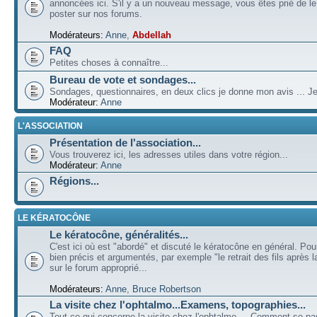
annoncées ici. S'il y a un nouveau message, vous êtes prié de l
poster sur nos forums.
Modérateurs:
Anne
,
Abdellah
FAQ
Petites choses à connaître...
Bureau de vote et sondages...
Sondages, questionnaires, en deux clics je donne mon avis ... Je
Modérateur:
Anne
L'ASSOCIATION
Présentation de l'association...
Vous trouverez ici, les adresses utiles dans votre région...
Modérateur:
Anne
Régions...
LE KÉRATOCÔNE
Le kératocône, généralités...
C'est ici où est "abordé" et discuté le kératocône en général. Pou
bien précis et argumentés, par exemple "le retrait des fils après la
sur le forum approprié...
Modérateurs:
Anne
,
Bruce Robertson
La visite chez l'ophtalmo...Examens, topographies...
Tout ce qui concerne la visite chez l'ophtalmo ... Comment se p