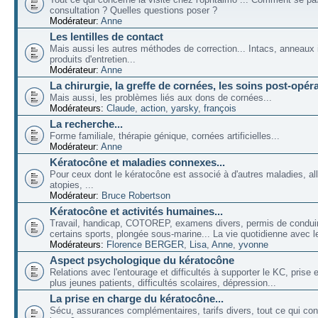
consultation ? Quelles questions poser ?
Modérateur:
Anne
Les lentilles de contact
Mais aussi les autres méthodes de correction... Intacs, anneaux 
produits d'entretien...
Modérateur:
Anne
La chirurgie, la greffe de cornées, les soins post-opéra
Mais aussi, les problèmes liés aux dons de cornées...
Modérateurs:
Claude
,
action
,
yarsky
,
françois
La recherche...
Forme familiale, thérapie génique, cornées artificielles...
Modérateur:
Anne
Kératocône et maladies connexes...
Pour ceux dont le kératocône est associé à d'autres maladies, all
atopies, ...
Modérateur:
Bruce Robertson
Kératocône et activités humaines...
Travail, handicap, COTOREP, examens divers, permis de conduir
certains sports, plongée sous-marine... La vie quotidienne avec l
Modérateurs:
Florence BERGER
,
Lisa
,
Anne
,
yvonne
Aspect psychologique du kératocône
Relations avec l'entourage et difficultés à supporter le KC, prise
plus jeunes patients, difficultés scolaires, dépression...
La prise en charge du kératocône...
Sécu, assurances complémentaires, tarifs divers, tout ce qui co