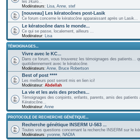
les z€uro...
Modérateurs:
Lisa
,
Anne
,
stef
[nouveau] Les kératocônes post-Lasik
Ce forum concerne le kératocône apparaissant après un Lasik...
Le kératocône dans le monde...
Ce qui se passe, localement, ailleurs ...
Modérateur:
Lisa
TÉMOIGNAGES...
Vivre avec le KC...
Dans ce forum, vous trouverez les témoignages des patients... qu
quotidiennement avec le kératocône.
Modérateurs:
Anne
,
Bruce Robertson
Best of post ****
Les meilleurs post seront mis en lien ici!
Modérateur:
Abdellah
La vie et les avis des proches...
Témoignages des conjoints, enfants, parents, amis des patients a
Kératocône...
Modérateur:
Anne
PROTOCOLE DE RECHERCHE GÉNÉTIQUE...
Recherche génétique INSERM U-563 ...
Toutes vos questions concernant la recherche INSERM sur le kér
Modérateurs:
yvonne
,
NADIA