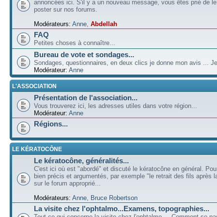
annoncées ici. S'il y a un nouveau message, vous êtes prié de l
poster sur nos forums.
Modérateurs:
Anne
,
Abdellah
FAQ
Petites choses à connaître...
Bureau de vote et sondages...
Sondages, questionnaires, en deux clics je donne mon avis ... Je
Modérateur:
Anne
L'ASSOCIATION
Présentation de l'association...
Vous trouverez ici, les adresses utiles dans votre région...
Modérateur:
Anne
Régions...
LE KÉRATOCÔNE
Le kératocône, généralités...
C'est ici où est "abordé" et discuté le kératocône en général. Pou
bien précis et argumentés, par exemple "le retrait des fils après la
sur le forum approprié...
Modérateurs:
Anne
,
Bruce Robertson
La visite chez l'ophtalmo...Examens, topographies...
Tout ce qui concerne la visite chez l'ophtalmo ... Comment se p