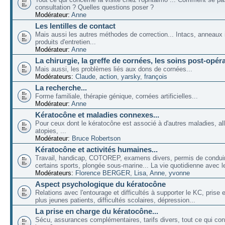
consultation ? Quelles questions poser ?
Modérateur:
Anne
Les lentilles de contact
Mais aussi les autres méthodes de correction... Intacs, anneaux 
produits d'entretien...
Modérateur:
Anne
La chirurgie, la greffe de cornées, les soins post-opéra
Mais aussi, les problèmes liés aux dons de cornées...
Modérateurs:
Claude
,
action
,
yarsky
,
françois
La recherche...
Forme familiale, thérapie génique, cornées artificielles...
Modérateur:
Anne
Kératocône et maladies connexes...
Pour ceux dont le kératocône est associé à d'autres maladies, all
atopies, ...
Modérateur:
Bruce Robertson
Kératocône et activités humaines...
Travail, handicap, COTOREP, examens divers, permis de conduir
certains sports, plongée sous-marine... La vie quotidienne avec l
Modérateurs:
Florence BERGER
,
Lisa
,
Anne
,
yvonne
Aspect psychologique du kératocône
Relations avec l'entourage et difficultés à supporter le KC, prise
plus jeunes patients, difficultés scolaires, dépression...
La prise en charge du kératocône...
Sécu, assurances complémentaires, tarifs divers, tout ce qui co