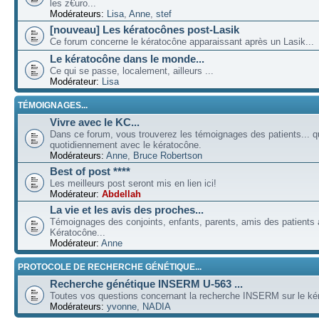
les z€uro...
Modérateurs:
Lisa
,
Anne
,
stef
[nouveau] Les kératocônes post-Lasik
Ce forum concerne le kératocône apparaissant après un Lasik...
Le kératocône dans le monde...
Ce qui se passe, localement, ailleurs ...
Modérateur:
Lisa
TÉMOIGNAGES...
Vivre avec le KC...
Dans ce forum, vous trouverez les témoignages des patients... qu
quotidiennement avec le kératocône.
Modérateurs:
Anne
,
Bruce Robertson
Best of post ****
Les meilleurs post seront mis en lien ici!
Modérateur:
Abdellah
La vie et les avis des proches...
Témoignages des conjoints, enfants, parents, amis des patients a
Kératocône...
Modérateur:
Anne
PROTOCOLE DE RECHERCHE GÉNÉTIQUE...
Recherche génétique INSERM U-563 ...
Toutes vos questions concernant la recherche INSERM sur le kér
Modérateurs:
yvonne
,
NADIA