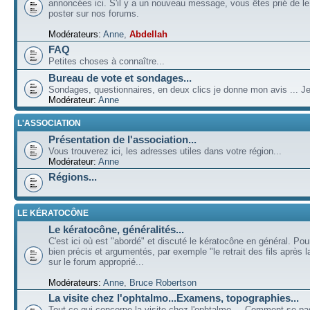
annoncées ici. S'il y a un nouveau message, vous êtes prié de l
poster sur nos forums.
Modérateurs:
Anne
,
Abdellah
FAQ
Petites choses à connaître...
Bureau de vote et sondages...
Sondages, questionnaires, en deux clics je donne mon avis ... Je
Modérateur:
Anne
L'ASSOCIATION
Présentation de l'association...
Vous trouverez ici, les adresses utiles dans votre région...
Modérateur:
Anne
Régions...
LE KÉRATOCÔNE
Le kératocône, généralités...
C'est ici où est "abordé" et discuté le kératocône en général. Pou
bien précis et argumentés, par exemple "le retrait des fils après la
sur le forum approprié...
Modérateurs:
Anne
,
Bruce Robertson
La visite chez l'ophtalmo...Examens, topographies...
Tout ce qui concerne la visite chez l'ophtalmo ... Comment se p