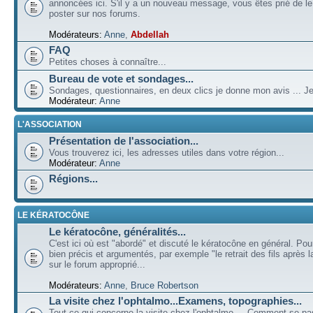
annoncées ici. S'il y a un nouveau message, vous êtes prié de l
poster sur nos forums.
Modérateurs:
Anne
,
Abdellah
FAQ
Petites choses à connaître...
Bureau de vote et sondages...
Sondages, questionnaires, en deux clics je donne mon avis ... Je
Modérateur:
Anne
L'ASSOCIATION
Présentation de l'association...
Vous trouverez ici, les adresses utiles dans votre région...
Modérateur:
Anne
Régions...
LE KÉRATOCÔNE
Le kératocône, généralités...
C'est ici où est "abordé" et discuté le kératocône en général. Pou
bien précis et argumentés, par exemple "le retrait des fils après la
sur le forum approprié...
Modérateurs:
Anne
,
Bruce Robertson
La visite chez l'ophtalmo...Examens, topographies...
Tout ce qui concerne la visite chez l'ophtalmo ... Comment se p