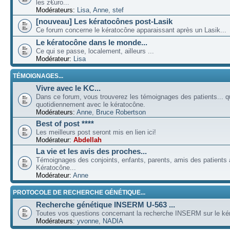
les z€uro...
Modérateurs:
Lisa
,
Anne
,
stef
[nouveau] Les kératocônes post-Lasik
Ce forum concerne le kératocône apparaissant après un Lasik...
Le kératocône dans le monde...
Ce qui se passe, localement, ailleurs ...
Modérateur:
Lisa
TÉMOIGNAGES...
Vivre avec le KC...
Dans ce forum, vous trouverez les témoignages des patients... qu
quotidiennement avec le kératocône.
Modérateurs:
Anne
,
Bruce Robertson
Best of post ****
Les meilleurs post seront mis en lien ici!
Modérateur:
Abdellah
La vie et les avis des proches...
Témoignages des conjoints, enfants, parents, amis des patients a
Kératocône...
Modérateur:
Anne
PROTOCOLE DE RECHERCHE GÉNÉTIQUE...
Recherche génétique INSERM U-563 ...
Toutes vos questions concernant la recherche INSERM sur le kér
Modérateurs:
yvonne
,
NADIA