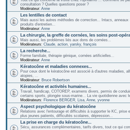
consultation ? Quelles questions poser ?
Modérateur:
Anne
Les lentilles de contact
Mais aussi les autres méthodes de correction... Intacs, anneaux 
produits d'entretien...
Modérateur:
Anne
La chirurgie, la greffe de cornées, les soins post-opéra
Mais aussi, les problèmes liés aux dons de cornées...
Modérateurs:
Claude
,
action
,
yarsky
,
françois
La recherche...
Forme familiale, thérapie génique, cornées artificielles...
Modérateur:
Anne
Kératocône et maladies connexes...
Pour ceux dont le kératocône est associé à d'autres maladies, all
atopies, ...
Modérateur:
Bruce Robertson
Kératocône et activités humaines...
Travail, handicap, COTOREP, examens divers, permis de conduir
certains sports, plongée sous-marine... La vie quotidienne avec l
Modérateurs:
Florence BERGER
,
Lisa
,
Anne
,
yvonne
Aspect psychologique du kératocône
Relations avec l'entourage et difficultés à supporter le KC, prise
plus jeunes patients, difficultés scolaires, dépression...
La prise en charge du kératocône...
Sécu, assurances complémentaires, tarifs divers, tout ce qui co