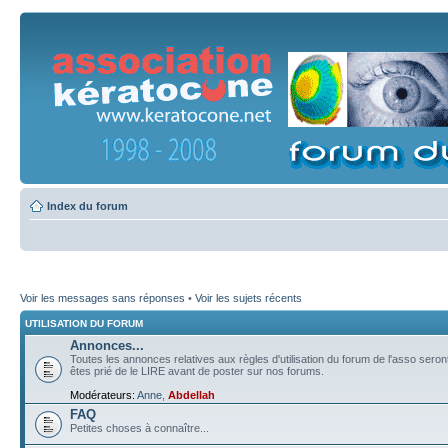
Index du forum
Voir les messages sans réponses
•
Voir les sujets récents
UTILISATION DU FORUM
Annonces...
Toutes les annonces relatives aux règles d'utilisation du forum de l'asso sero
êtes prié de le LIRE avant de poster sur nos forums.
Modérateurs:
Anne
,
Abdellah
FAQ
Petites choses à connaître...