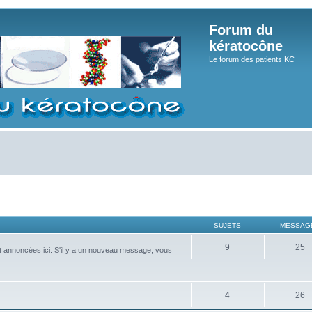
Forum du
kératocône
Le forum des patients KC
SUJETS
MESSAG
9
25
nt annoncées ici. S'il y a un nouveau message, vous
4
26