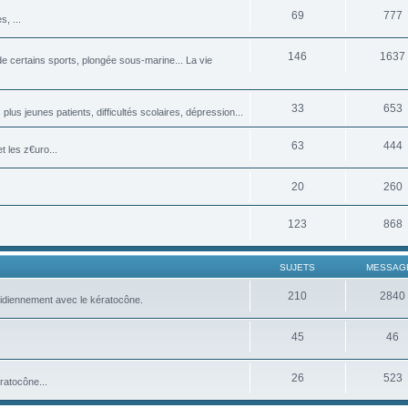
69
777
, ...
146
1637
 certains sports, plongée sous-marine... La vie
33
653
plus jeunes patients, difficultés scolaires, dépression...
63
444
 les z€uro...
20
260
123
868
SUJETS
MESSAG
210
2840
tidiennement avec le kératocône.
45
46
26
523
ratocône...