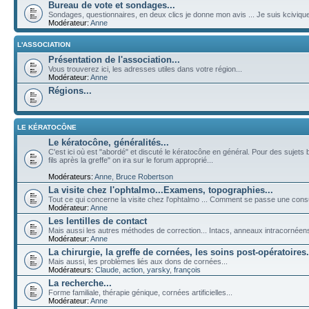
Bureau de vote et sondages...
Sondages, questionnaires, en deux clics je donne mon avis ... Je suis kciviqu
Modérateur:
Anne
L'ASSOCIATION
Présentation de l'association...
Vous trouverez ici, les adresses utiles dans votre région...
Modérateur:
Anne
Régions...
LE KÉRATOCÔNE
Le kératocône, généralités...
C'est ici où est "abordé" et discuté le kératocône en général. Pour des sujets 
fils après la greffe" on ira sur le forum approprié...
Modérateurs:
Anne
,
Bruce Robertson
La visite chez l'ophtalmo...Examens, topographies...
Tout ce qui concerne la visite chez l'ophtalmo ... Comment se passe une cons
Modérateur:
Anne
Les lentilles de contact
Mais aussi les autres méthodes de correction... Intacs, anneaux intracornéens, 
Modérateur:
Anne
La chirurgie, la greffe de cornées, les soins post-opératoires.
Mais aussi, les problèmes liés aux dons de cornées...
Modérateurs:
Claude
,
action
,
yarsky
,
françois
La recherche...
Forme familiale, thérapie génique, cornées artificielles...
Modérateur:
Anne