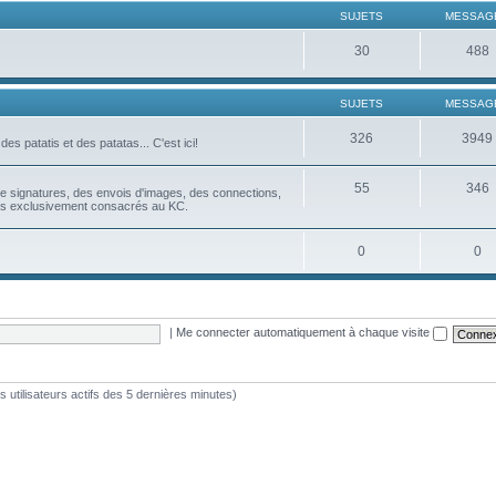
SUJETS
MESSAG
30
488
SUJETS
MESSAG
326
3949
es patatis et des patatas... C'est ici!
55
346
u de signatures, des envois d'images, des connections,
ues exclusivement consacrés au KC.
0
0
|
Me connecter automatiquement à chaque visite
les utilisateurs actifs des 5 dernières minutes)