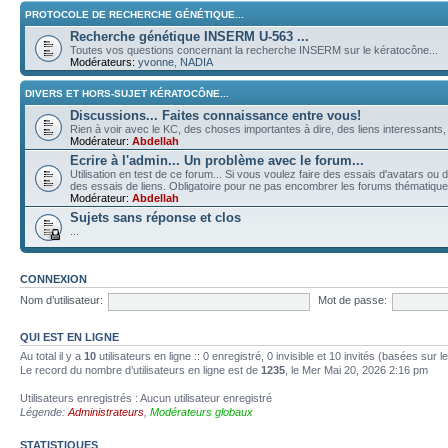
PROTOCOLE DE RECHERCHE GÉNÉTIQUE...
Recherche génétique INSERM U-563 ...
Toutes vos questions concernant la recherche INSERM sur le kératocône...
Modérateurs:
yvonne
,
NADIA
DIVERS ET HORS-SUJET KÉRATOCÔNE...
Discussions... Faites connaissance entre vous!
Rien à voir avec le KC, des choses importantes à dire, des liens interessants, d
Modérateur:
Abdellah
Ecrire à l'admin... Un problème avec le forum...
Utilisation en test de ce forum... Si vous voulez faire des essais d'avatars o
des essais de liens. Obligatoire pour ne pas encombrer les forums thématiq
Modérateur:
Abdellah
Sujets sans réponse et clos
...
CONNEXION
Nom d’utilisateur:
Mot de passe:
QUI EST EN LIGNE
Au total il y a
10
utilisateurs en ligne :: 0 enregistré, 0 invisible et 10 invités (basées sur 
Le record du nombre d’utilisateurs en ligne est de
1235
, le Mer Mai 20, 2026 2:16 pm
Utilisateurs enregistrés : Aucun utilisateur enregistré
Légende:
Administrateurs
,
Modérateurs globaux
STATISTIQUES