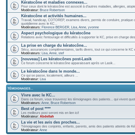
Kératocône et maladies connexes...
Pour ceux dont le kératocône est associé à d'autres maladies, allergies, atopies
Modérateur:
Bruce Robertson
Kératocône et activités humaines...
Travail, handicap, COTOREP, examens divers, permis de conduire, pratique de
quotidienne avec le KC...
Modérateurs:
Florence BERGER
,
Lisa
,
Anne
,
yvonne
Aspect psychologique du kératocône
Relations avec l'entourage et difficultés à supporter le KC, prise en charge des 
La prise en charge du kératocône...
Sécu, assurances complémentaires, tarifs divers, tout ce qui concerne le KC et
Modérateurs:
Lisa
,
Anne
,
stef
[nouveau] Les kératocônes post-Lasik
Ce forum concerne le kératocône apparaissant après un Lasik...
Le kératocône dans le monde...
Ce qui se passe, localement, ailleurs ...
Modérateur:
Lisa
TÉMOIGNAGES...
Vivre avec le KC...
Dans ce forum, vous trouverez les témoignages des patients... qui vivent quo
Modérateurs:
Anne
,
Bruce Robertson
Best of post ****
Les meilleurs post seront mis en lien ici!
Modérateur:
Abdellah
La vie et les avis des proches...
Témoignages des conjoints, enfants, parents, amis des patients atteints de Ké
Modérateur:
Anne