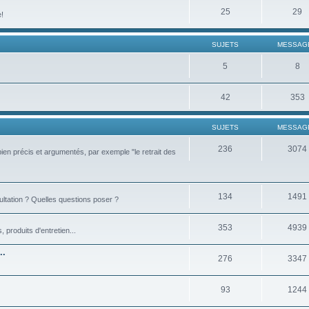
25
29
e!
SUJETS
MESSAG
5
8
42
353
SUJETS
MESSAG
236
3074
bien précis et argumentés, par exemple "le retrait des
134
1491
ultation ? Quelles questions poser ?
353
4939
produits d'entretien...
..
276
3347
93
1244