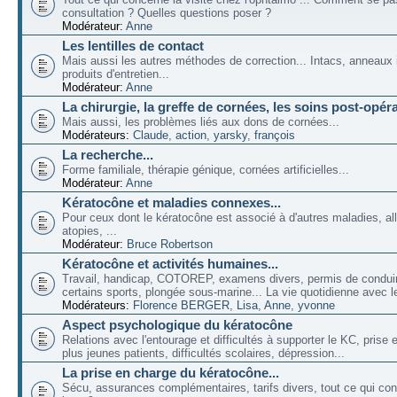
consultation ? Quelles questions poser ?
Modérateur:
Anne
Les lentilles de contact
Mais aussi les autres méthodes de correction... Intacs, anneaux 
produits d'entretien...
Modérateur:
Anne
La chirurgie, la greffe de cornées, les soins post-opéra
Mais aussi, les problèmes liés aux dons de cornées...
Modérateurs:
Claude
,
action
,
yarsky
,
françois
La recherche...
Forme familiale, thérapie génique, cornées artificielles...
Modérateur:
Anne
Kératocône et maladies connexes...
Pour ceux dont le kératocône est associé à d'autres maladies, all
atopies, ...
Modérateur:
Bruce Robertson
Kératocône et activités humaines...
Travail, handicap, COTOREP, examens divers, permis de conduir
certains sports, plongée sous-marine... La vie quotidienne avec l
Modérateurs:
Florence BERGER
,
Lisa
,
Anne
,
yvonne
Aspect psychologique du kératocône
Relations avec l'entourage et difficultés à supporter le KC, prise
plus jeunes patients, difficultés scolaires, dépression...
La prise en charge du kératocône...
Sécu, assurances complémentaires, tarifs divers, tout ce qui co