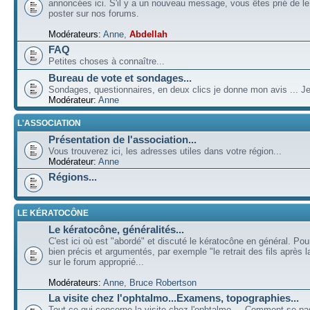
annoncées ici. S'il y a un nouveau message, vous êtes prié de l
poster sur nos forums.
Modérateurs:
Anne
,
Abdellah
FAQ
Petites choses à connaître...
Bureau de vote et sondages...
Sondages, questionnaires, en deux clics je donne mon avis ... Je
Modérateur:
Anne
L'ASSOCIATION
Présentation de l'association...
Vous trouverez ici, les adresses utiles dans votre région...
Modérateur:
Anne
Régions...
LE KÉRATOCÔNE
Le kératocône, généralités...
C'est ici où est "abordé" et discuté le kératocône en général. Pou
bien précis et argumentés, par exemple "le retrait des fils après la
sur le forum approprié...
Modérateurs:
Anne
,
Bruce Robertson
La visite chez l'ophtalmo...Examens, topographies...
Tout ce qui concerne la visite chez l'ophtalmo ... Comment se p