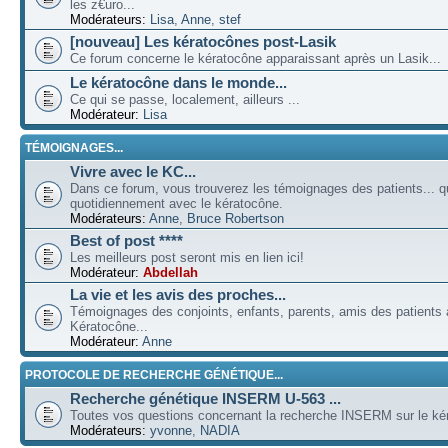
les z€uro...
Modérateurs:
Lisa
,
Anne
,
stef
[nouveau] Les kératocônes post-Lasik
Ce forum concerne le kératocône apparaissant après un Lasik...
Le kératocône dans le monde...
Ce qui se passe, localement, ailleurs ...
Modérateur:
Lisa
TÉMOIGNAGES...
Vivre avec le KC...
Dans ce forum, vous trouverez les témoignages des patients... qu
quotidiennement avec le kératocône.
Modérateurs:
Anne
,
Bruce Robertson
Best of post ****
Les meilleurs post seront mis en lien ici!
Modérateur:
Abdellah
La vie et les avis des proches...
Témoignages des conjoints, enfants, parents, amis des patients a
Kératocône...
Modérateur:
Anne
PROTOCOLE DE RECHERCHE GÉNÉTIQUE...
Recherche génétique INSERM U-563 ...
Toutes vos questions concernant la recherche INSERM sur le kér
Modérateurs:
yvonne
,
NADIA