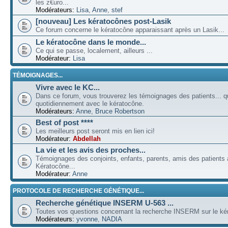
les z€uro...
Modérateurs:
Lisa
,
Anne
,
stef
[nouveau] Les kératocônes post-Lasik
Ce forum concerne le kératocône apparaissant après un Lasik...
Le kératocône dans le monde...
Ce qui se passe, localement, ailleurs ...
Modérateur:
Lisa
TÉMOIGNAGES...
Vivre avec le KC...
Dans ce forum, vous trouverez les témoignages des patients... qu
quotidiennement avec le kératocône.
Modérateurs:
Anne
,
Bruce Robertson
Best of post ****
Les meilleurs post seront mis en lien ici!
Modérateur:
Abdellah
La vie et les avis des proches...
Témoignages des conjoints, enfants, parents, amis des patients a
Kératocône...
Modérateur:
Anne
PROTOCOLE DE RECHERCHE GÉNÉTIQUE...
Recherche génétique INSERM U-563 ...
Toutes vos questions concernant la recherche INSERM sur le kér
Modérateurs:
yvonne
,
NADIA