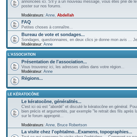
annoncées ici. S'il y a un nouveau message, vous êtes prié de l
poster sur nos forums.
Modérateurs:
Anne
,
Abdellah
FAQ
Petites choses à connaître...
Bureau de vote et sondages...
Sondages, questionnaires, en deux clics je donne mon avis ... Je
Modérateur:
Anne
L'ASSOCIATION
Présentation de l'association...
Vous trouverez ici, les adresses utiles dans votre région...
Modérateur:
Anne
Régions...
LE KÉRATOCÔNE
Le kératocône, généralités...
C'est ici où est "abordé" et discuté le kératocône en général. Pou
bien précis et argumentés, par exemple "le retrait des fils après la
sur le forum approprié...
Modérateurs:
Anne
,
Bruce Robertson
La visite chez l'ophtalmo...Examens, topographies...
Tout ce qui concerne la visite chez l'ophtalmo ... Comment se p