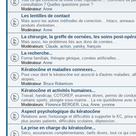
consultation ? Quelles questions poser ?
Modérateur:
Anne
Les lentilles de contact
Mais aussi les autres méthodes de correction... Intacs, anneaux 
produits d'entretien...
Modérateur:
Anne
La chirurgie, la greffe de cornées, les soins post-opéra
Mais aussi, les problèmes liés aux dons de cornées...
Modérateurs:
Claude
,
action
,
yarsky
,
françois
La recherche...
Forme familiale, thérapie génique, cornées artificielles...
Modérateur:
Anne
Kératocône et maladies connexes...
Pour ceux dont le kératocône est associé à d'autres maladies, all
atopies, ...
Modérateur:
Bruce Robertson
Kératocône et activités humaines...
Travail, handicap, COTOREP, examens divers, permis de conduir
certains sports, plongée sous-marine... La vie quotidienne avec l
Modérateurs:
Florence BERGER
,
Lisa
,
Anne
,
yvonne
Aspect psychologique du kératocône
Relations avec l'entourage et difficultés à supporter le KC, prise
plus jeunes patients, difficultés scolaires, dépression...
La prise en charge du kératocône...
Sécu, assurances complémentaires, tarifs divers, tout ce qui co