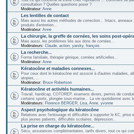
consultation ? Quelles questions poser ?
Modérateur:
Anne
Les lentilles de contact
Mais aussi les autres méthodes de correction... Intacs, anneaux 
produits d'entretien...
Modérateur:
Anne
La chirurgie, la greffe de cornées, les soins post-opéra
Mais aussi, les problèmes liés aux dons de cornées...
Modérateurs:
Claude
,
action
,
yarsky
,
françois
La recherche...
Forme familiale, thérapie génique, cornées artificielles...
Modérateur:
Anne
Kératocône et maladies connexes...
Pour ceux dont le kératocône est associé à d'autres maladies, all
atopies, ...
Modérateur:
Bruce Robertson
Kératocône et activités humaines...
Travail, handicap, COTOREP, examens divers, permis de conduir
certains sports, plongée sous-marine... La vie quotidienne avec l
Modérateurs:
Florence BERGER
,
Lisa
,
Anne
,
yvonne
Aspect psychologique du kératocône
Relations avec l'entourage et difficultés à supporter le KC, prise
plus jeunes patients, difficultés scolaires, dépression...
La prise en charge du kératocône...
Sécu, assurances complémentaires, tarifs divers, tout ce qui co