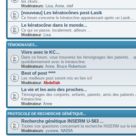
les z€uro...
Modérateurs:
Lisa
,
Anne
,
stef
[nouveau] Les kératocônes post-Lasik
Ce forum concerne le kératocône apparaissant après un Lasik...
Le kératocône dans le monde...
Ce qui se passe, localement, ailleurs ...
Modérateur:
Lisa
TÉMOIGNAGES...
Vivre avec le KC...
Dans ce forum, vous trouverez les témoignages des patients... qu
quotidiennement avec le kératocône.
Modérateurs:
Anne
,
Bruce Robertson
Best of post ****
Les meilleurs post seront mis en lien ici!
Modérateur:
Abdellah
La vie et les avis des proches...
Témoignages des conjoints, enfants, parents, amis des patients a
Kératocône...
Modérateur:
Anne
PROTOCOLE DE RECHERCHE GÉNÉTIQUE...
Recherche génétique INSERM U-563 ...
Toutes vos questions concernant la recherche INSERM sur le kér
Modérateurs:
yvonne
,
NADIA