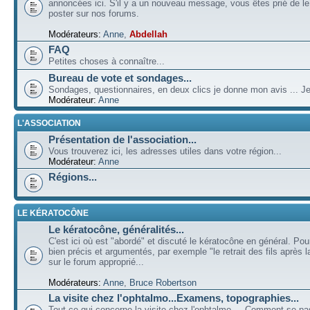
annoncées ici. S'il y a un nouveau message, vous êtes prié de l
poster sur nos forums.
Modérateurs:
Anne
,
Abdellah
FAQ
Petites choses à connaître...
Bureau de vote et sondages...
Sondages, questionnaires, en deux clics je donne mon avis ... Je
Modérateur:
Anne
L'ASSOCIATION
Présentation de l'association...
Vous trouverez ici, les adresses utiles dans votre région...
Modérateur:
Anne
Régions...
LE KÉRATOCÔNE
Le kératocône, généralités...
C'est ici où est "abordé" et discuté le kératocône en général. Pou
bien précis et argumentés, par exemple "le retrait des fils après la
sur le forum approprié...
Modérateurs:
Anne
,
Bruce Robertson
La visite chez l'ophtalmo...Examens, topographies...
Tout ce qui concerne la visite chez l'ophtalmo ... Comment se p