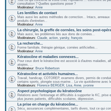
consultation ? Quelles questions poser ?
Modérateur:
Anne
Les lentilles de contact
Mais aussi les autres méthodes de correction... Intacs, anneaux 
produits d'entretien...
Modérateur:
Anne
La chirurgie, la greffe de cornées, les soins post-opéra
Mais aussi, les problèmes liés aux dons de cornées...
Modérateurs:
Claude
,
action
,
yarsky
,
françois
La recherche...
Forme familiale, thérapie génique, cornées artificielles...
Modérateur:
Anne
Kératocône et maladies connexes...
Pour ceux dont le kératocône est associé à d'autres maladies, all
atopies, ...
Modérateur:
Bruce Robertson
Kératocône et activités humaines...
Travail, handicap, COTOREP, examens divers, permis de conduir
certains sports, plongée sous-marine... La vie quotidienne avec l
Modérateurs:
Florence BERGER
,
Lisa
,
Anne
,
yvonne
Aspect psychologique du kératocône
Relations avec l'entourage et difficultés à supporter le KC, prise
plus jeunes patients, difficultés scolaires, dépression...
La prise en charge du kératocône...
Sécu, assurances complémentaires, tarifs divers, tout ce qui co