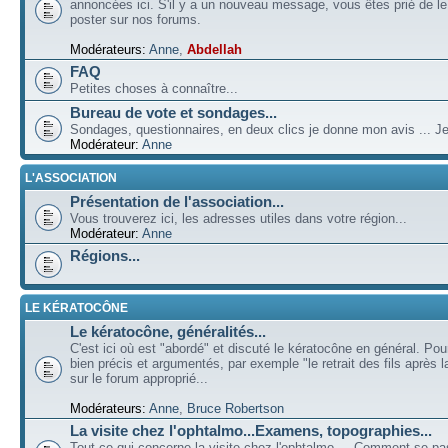
annoncées ici. S'il y a un nouveau message, vous êtes prié de l
poster sur nos forums.
Modérateurs:
Anne
,
Abdellah
FAQ
Petites choses à connaître...
Bureau de vote et sondages...
Sondages, questionnaires, en deux clics je donne mon avis ... Je
Modérateur:
Anne
L'ASSOCIATION
Présentation de l'association...
Vous trouverez ici, les adresses utiles dans votre région...
Modérateur:
Anne
Régions...
LE KÉRATOCÔNE
Le kératocône, généralités...
C'est ici où est "abordé" et discuté le kératocône en général. Pou
bien précis et argumentés, par exemple "le retrait des fils après la
sur le forum approprié...
Modérateurs:
Anne
,
Bruce Robertson
La visite chez l'ophtalmo...Examens, topographies...
Tout ce qui concerne la visite chez l'ophtalmo ... Comment se p