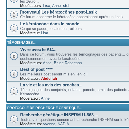
les z€uro...
Modérateurs:
Lisa
,
Anne
,
stef
[nouveau] Les kératocônes post-Lasik
Ce forum concerne le kératocône apparaissant après un Lasik...
Le kératocône dans le monde...
Ce qui se passe, localement, ailleurs ...
Modérateur:
Lisa
TÉMOIGNAGES...
Vivre avec le KC...
Dans ce forum, vous trouverez les témoignages des patients... qu
quotidiennement avec le kératocône.
Modérateurs:
Anne
,
Bruce Robertson
Best of post ****
Les meilleurs post seront mis en lien ici!
Modérateur:
Abdellah
La vie et les avis des proches...
Témoignages des conjoints, enfants, parents, amis des patients a
Kératocône...
Modérateur:
Anne
PROTOCOLE DE RECHERCHE GÉNÉTIQUE...
Recherche génétique INSERM U-563 ...
Toutes vos questions concernant la recherche INSERM sur le kér
Modérateurs:
yvonne
,
NADIA