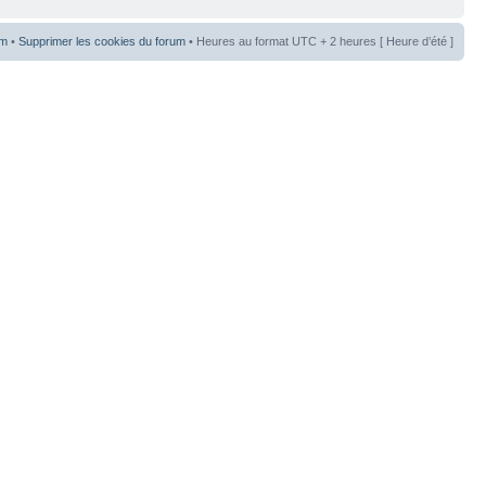
um
•
Supprimer les cookies du forum
• Heures au format UTC + 2 heures [ Heure d’été ]