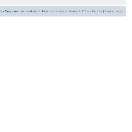
um
•
Supprimer les cookies du forum
• Heures au format UTC + 2 heures [ Heure d’été ]