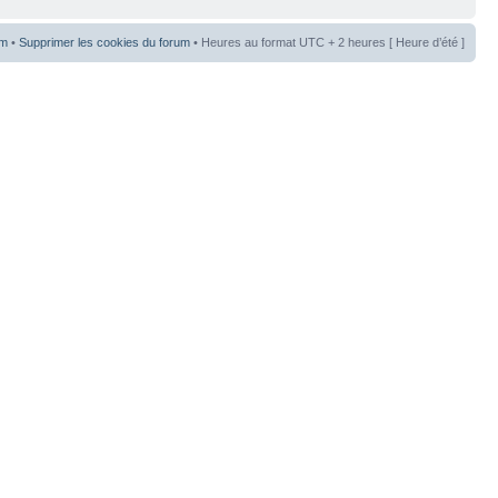
um
•
Supprimer les cookies du forum
• Heures au format UTC + 2 heures [ Heure d’été ]