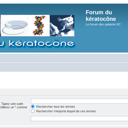
Forum du
kératocône
Le forum des patients KC
. Tapez une suite
Rechercher tous les termes
 Utilisez un * comme
Rechercher n’importe lequel de ces termes