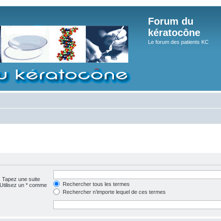
Forum du
kératocône
Le forum des patients KC
. Tapez une suite
Rechercher tous les termes
 Utilisez un * comme
Rechercher n’importe lequel de ces termes