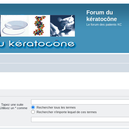
Forum du
kératocône
Le forum des patients KC
. Tapez une suite
Rechercher tous les termes
 Utilisez un * comme
Rechercher n’importe lequel de ces termes