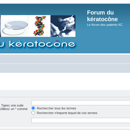
Forum du
kératocône
Le forum des patients KC
. Tapez une suite
Rechercher tous les termes
 Utilisez un * comme
Rechercher n’importe lequel de ces termes