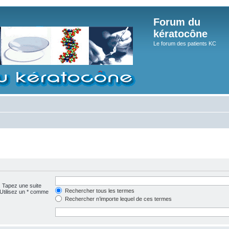
Forum du
kératocône
Le forum des patients KC
. Tapez une suite
Rechercher tous les termes
 Utilisez un * comme
Rechercher n’importe lequel de ces termes