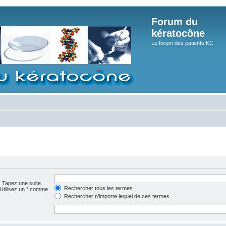
Forum du
kératocône
Le forum des patients KC
. Tapez une suite
Rechercher tous les termes
 Utilisez un * comme
Rechercher n’importe lequel de ces termes