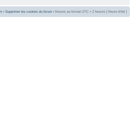
um
•
Supprimer les cookies du forum
• Heures au format UTC + 2 heures [ Heure d’été ]