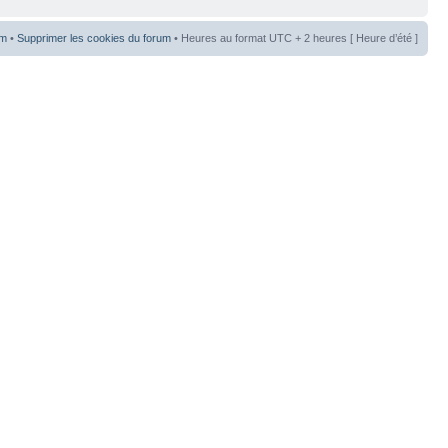
um
•
Supprimer les cookies du forum
• Heures au format UTC + 2 heures [ Heure d’été ]