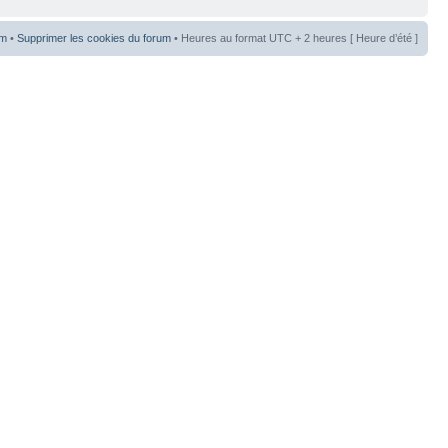
um
•
Supprimer les cookies du forum
• Heures au format UTC + 2 heures [ Heure d’été ]