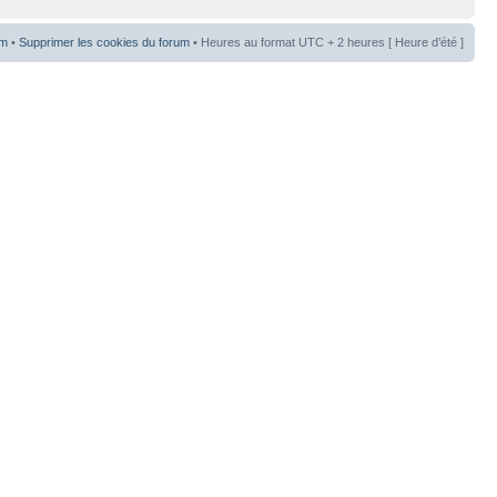
um
•
Supprimer les cookies du forum
• Heures au format UTC + 2 heures [ Heure d’été ]