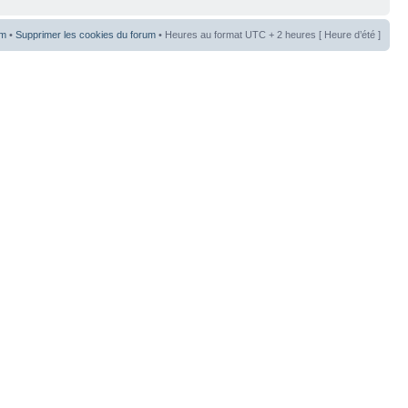
um
•
Supprimer les cookies du forum
• Heures au format UTC + 2 heures [ Heure d’été ]