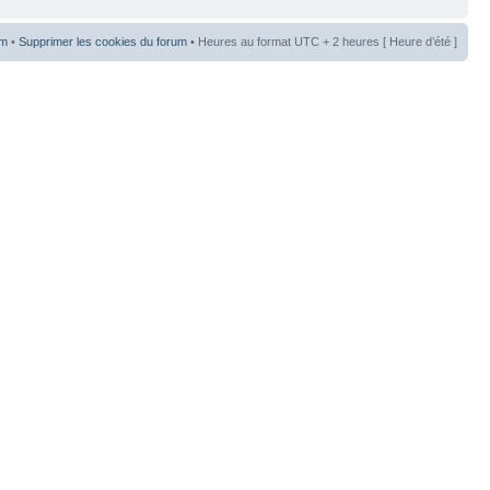
um
•
Supprimer les cookies du forum
• Heures au format UTC + 2 heures [ Heure d’été ]