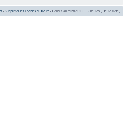
um
•
Supprimer les cookies du forum
• Heures au format UTC + 2 heures [ Heure d’été ]