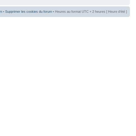
um
•
Supprimer les cookies du forum
• Heures au format UTC + 2 heures [ Heure d’été ]