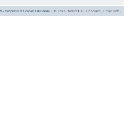
um
•
Supprimer les cookies du forum
• Heures au format UTC + 2 heures [ Heure d’été ]