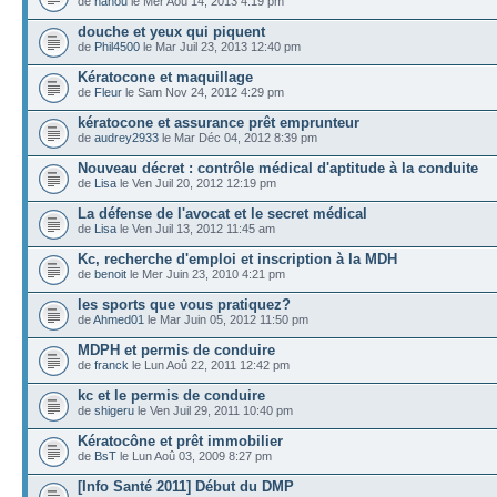
de
nanou
le Mer Aoû 14, 2013 4:19 pm
douche et yeux qui piquent
de
Phil4500
le Mar Juil 23, 2013 12:40 pm
Kératocone et maquillage
de
Fleur
le Sam Nov 24, 2012 4:29 pm
kératocone et assurance prêt emprunteur
de
audrey2933
le Mar Déc 04, 2012 8:39 pm
Nouveau décret : contrôle médical d'aptitude à la conduite
de
Lisa
le Ven Juil 20, 2012 12:19 pm
La défense de l'avocat et le secret médical
de
Lisa
le Ven Juil 13, 2012 11:45 am
Kc, recherche d'emploi et inscription à la MDH
de
benoit
le Mer Juin 23, 2010 4:21 pm
les sports que vous pratiquez?
de
Ahmed01
le Mar Juin 05, 2012 11:50 pm
MDPH et permis de conduire
de
franck
le Lun Aoû 22, 2011 12:42 pm
kc et le permis de conduire
de
shigeru
le Ven Juil 29, 2011 10:40 pm
Kératocône et prêt immobilier
de
BsT
le Lun Aoû 03, 2009 8:27 pm
[Info Santé 2011] Début du DMP