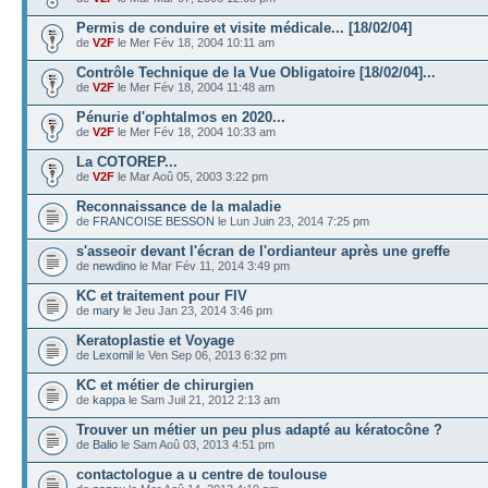
Permis de conduire et visite médicale... [18/02/04]
de
V2F
le Mer Fév 18, 2004 10:11 am
Contrôle Technique de la Vue Obligatoire [18/02/04]...
de
V2F
le Mer Fév 18, 2004 11:48 am
Pénurie d'ophtalmos en 2020...
de
V2F
le Mer Fév 18, 2004 10:33 am
La COTOREP...
de
V2F
le Mar Aoû 05, 2003 3:22 pm
Reconnaissance de la maladie
de
FRANCOISE BESSON
le Lun Juin 23, 2014 7:25 pm
s'asseoir devant l'écran de l'ordianteur après une greffe
de
newdino
le Mar Fév 11, 2014 3:49 pm
KC et traitement pour FIV
de
mary
le Jeu Jan 23, 2014 3:46 pm
Keratoplastie et Voyage
de
Lexomil
le Ven Sep 06, 2013 6:32 pm
KC et métier de chirurgien
de
kappa
le Sam Juil 21, 2012 2:13 am
Trouver un métier un peu plus adapté au kératocône ?
de
Balio
le Sam Aoû 03, 2013 4:51 pm
contactologue a u centre de toulouse