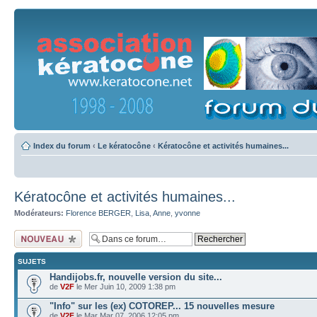
Index du forum
‹
Le kératocône
‹
Kératocône et activités humaines...
Kératocône et activités humaines...
Modérateurs:
Florence BERGER
,
Lisa
,
Anne
,
yvonne
Ecrire un nouveau
sujet
SUJETS
Handijobs.fr, nouvelle version du site...
de
V2F
le Mer Juin 10, 2009 1:38 pm
"Info" sur les (ex) COTOREP... 15 nouvelles mesure
de
V2F
le Mar Mar 07, 2006 12:05 pm