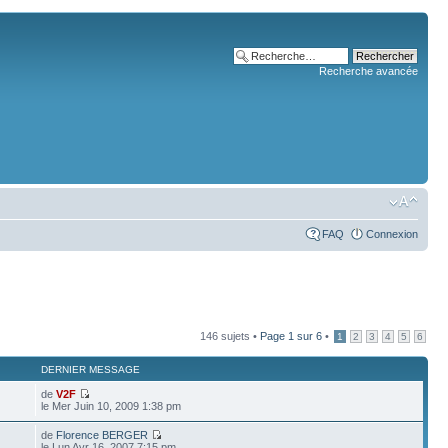
Recherche avancée
FAQ
Connexion
146 sujets •
Page
1
sur
6
•
1
2
3
4
5
6
DERNIER MESSAGE
de
V2F
le Mer Juin 10, 2009 1:38 pm
de
Florence BERGER
le Lun Avr 16, 2007 7:15 pm