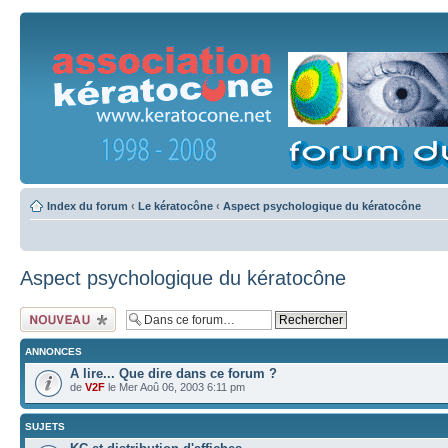
Index du forum
‹
Le kératocône
‹
Aspect psychologique du kératocône
Aspect psychologique du kératocône
Ecrire un nouveau
sujet
ANNONCES
A lire... Que dire dans ce forum ?
de
V2F
le Mer Aoû 06, 2003 6:11 pm
SUJETS