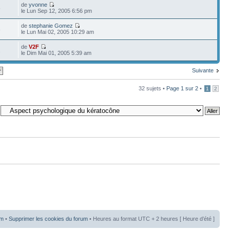
de
yvonne
5
le Lun Sep 12, 2005 6:56 pm
de
stephanie Gomez
8
le Lun Mai 02, 2005 10:29 am
de
V2F
2
le Dim Mai 01, 2005 5:39 am
Suivante
32 sujets •
Page
1
sur
2
•
1
2
um
•
Supprimer les cookies du forum
• Heures au format UTC + 2 heures [ Heure d’été ]