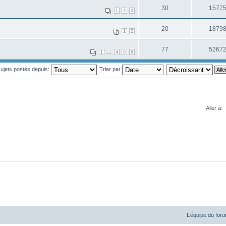
30
1577
1
2
3
20
1879
1
2
77
5267
...
1
4
5
6
 sujets postés depuis:
Trier par
Aller à:
L’équipe du for