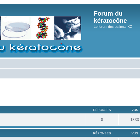
Forum du
kératocône
Le forum des patients KC
RÉPONSES
VUS
0
1333
RÉPONSES
VUS