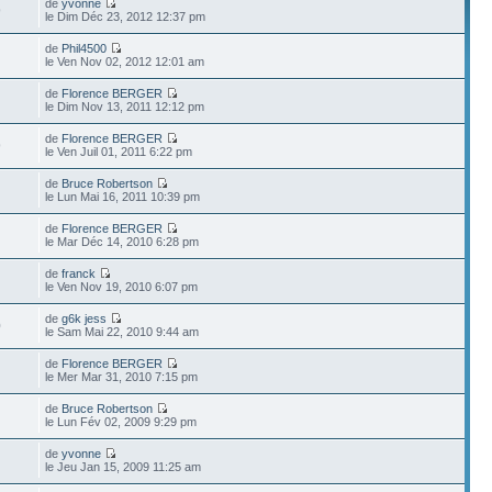
de
yvonne
9
le Dim Déc 23, 2012 12:37 pm
de
Phil4500
le Ven Nov 02, 2012 12:01 am
de
Florence BERGER
le Dim Nov 13, 2011 12:12 pm
de
Florence BERGER
9
le Ven Juil 01, 2011 6:22 pm
de
Bruce Robertson
le Lun Mai 16, 2011 10:39 pm
de
Florence BERGER
le Mar Déc 14, 2010 6:28 pm
de
franck
le Ven Nov 19, 2010 6:07 pm
de
g6k jess
0
le Sam Mai 22, 2010 9:44 am
de
Florence BERGER
le Mer Mar 31, 2010 7:15 pm
de
Bruce Robertson
le Lun Fév 02, 2009 9:29 pm
de
yvonne
le Jeu Jan 15, 2009 11:25 am