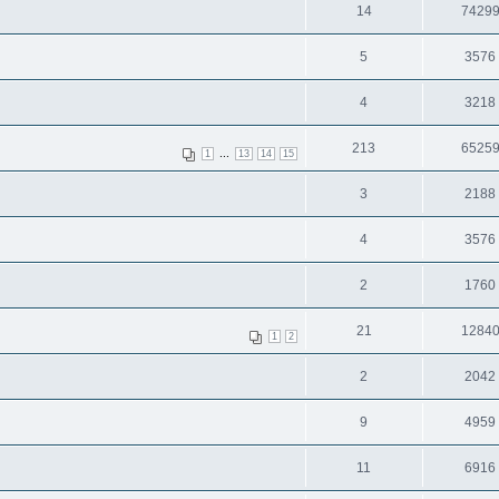
14
7429
5
3576
4
3218
213
6525
...
1
13
14
15
3
2188
4
3576
2
1760
21
1284
1
2
2
2042
9
4959
11
6916