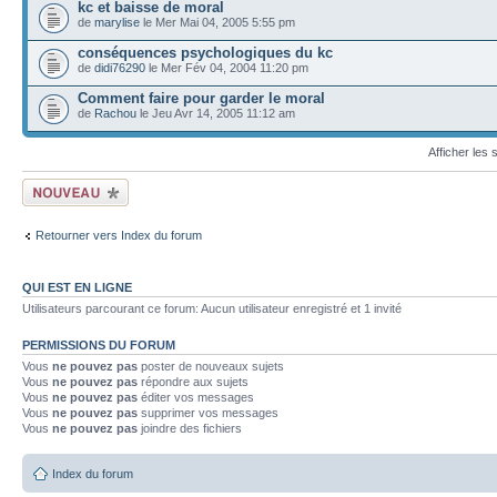
kc et baisse de moral
de
marylise
le Mer Mai 04, 2005 5:55 pm
conséquences psychologiques du kc
de
didi76290
le Mer Fév 04, 2004 11:20 pm
Comment faire pour garder le moral
de
Rachou
le Jeu Avr 14, 2005 11:12 am
Afficher les
Ecrire un nouveau
sujet
Retourner vers Index du forum
QUI EST EN LIGNE
Utilisateurs parcourant ce forum: Aucun utilisateur enregistré et 1 invité
PERMISSIONS DU FORUM
Vous
ne pouvez pas
poster de nouveaux sujets
Vous
ne pouvez pas
répondre aux sujets
Vous
ne pouvez pas
éditer vos messages
Vous
ne pouvez pas
supprimer vos messages
Vous
ne pouvez pas
joindre des fichiers
Index du forum