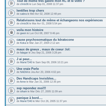
Tout de même très galère mon KC et le vôtre ?
de
chris06
le Lun Sep 01, 2008 11:37 pm
lentilles trop chers
de
sabra
le Mer Avr 02, 2008 12:48 pm
Relativisons tout de même et échangeons nos expériences
de
chris06
le Mar Avr 01, 2008 5:54 pm
voila mon histoire
de
gwen
le Lun Oct 08, 2007 9:46 pm
cause psychosomatique du kératocone
de
Koka
le Mar Jan 27, 2004 2:12 am
maux de gneux , maux de coeur :lol:
de
falagar
le Jeu Sep 21, 2006 3:28 pm
J ai peur...
de
Marie7340
le Sam Sep 09, 2006 10:21 pm
Une vraie Perle
de
NADIA
le Jeu Avr 20, 2006 4:02 pm
Des Handicaps Invisibles...
de
Anne
le Mar Jan 31, 2006 12:35 pm
svp repondez moi!!!
de
siham
le Mar Déc 27, 2005 11:09 am
panique à bord....
de
Marie7340
le Mer Oct 26, 2005 11:37 pm