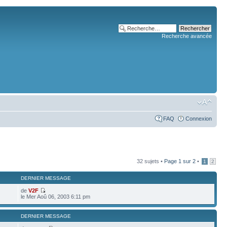
Recherche avancée
FAQ
Connexion
32 sujets •
Page
1
sur
2
•
1
2
DERNIER MESSAGE
de
V2F
le Mer Aoû 06, 2003 6:11 pm
DERNIER MESSAGE